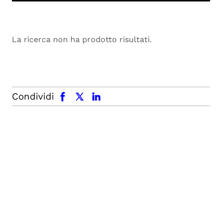
La ricerca non ha prodotto risultati.
facebook
x.com
linkedin
Condividi