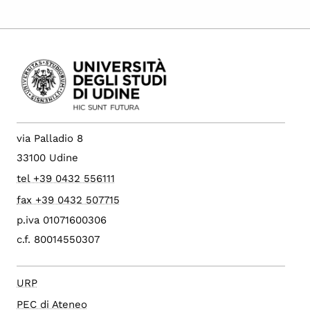
via Palladio 8
33100 Udine
tel +39 0432 556111
fax +39 0432 507715
p.iva 01071600306
c.f. 80014550307
URP
PEC di Ateneo