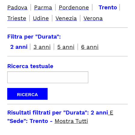
|
|
|
|
Padova
Parma
Pordenone
Trento
|
|
|
Trieste
Udine
Venezia
Verona
Filtra per "Durata":
|
|
|
2 anni
3 anni
5 anni
6 anni
Ricerca testuale
Risultati filtrati per
"Durata": 2 anni
E
"Sede": Trento
-
Mostra Tutti