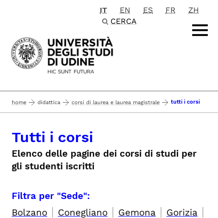
IT
EN
ES
FR
ZH
Passa al contenuto principale
CERCA
tutti i corsi
home
didattica
corsi di laurea e laurea magistrale
Tutti i corsi
Elenco delle pagine dei corsi di studi per
gli studenti iscritti
Filtra per "Sede":
|
|
|
|
Bolzano
Conegliano
Gemona
Gorizia