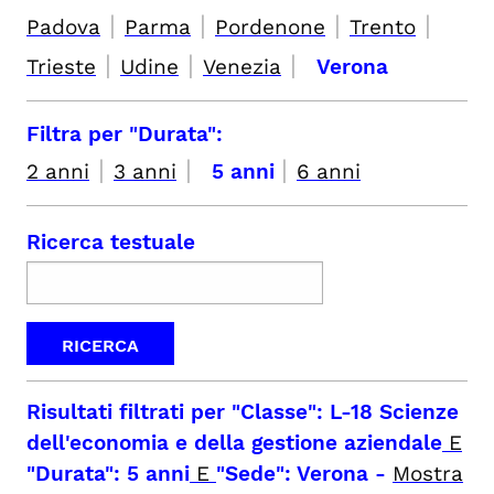
|
|
|
|
Padova
Parma
Pordenone
Trento
|
|
|
Trieste
Udine
Venezia
Verona
Filtra per "Durata":
|
|
|
2 anni
3 anni
5 anni
6 anni
Ricerca testuale
Risultati filtrati per
"Classe": L-18 Scienze
dell'economia e della gestione aziendale
E
"Durata": 5 anni
E
"Sede": Verona
-
Mostra