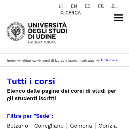
IT
EN
ES
FR
ZH
Passa al contenuto principale
CERCA
tutti i corsi
home
didattica
corsi di laurea e laurea magistrale
Tutti i corsi
Elenco delle pagine dei corsi di studi per
gli studenti iscritti
Filtra per "Sede":
|
|
|
|
Bolzano
Conegliano
Gemona
Gorizia