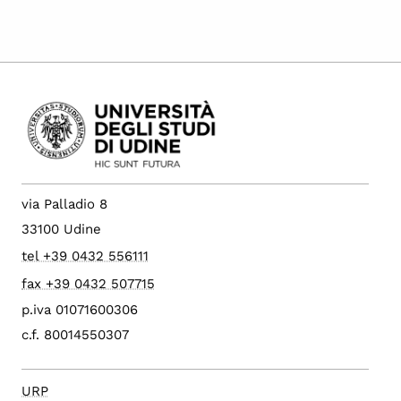
via Palladio 8
33100 Udine
tel +39 0432 556111
fax +39 0432 507715
p.iva 01071600306
c.f. 80014550307
URP