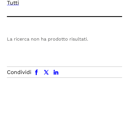
Tutti
La ricerca non ha prodotto risultati.
facebook
x.com
linkedin
Condividi