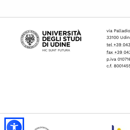
via Palladi
33100 Udin
tel +39 04
fax +39 04
p.iva 0107
c.f. 80014