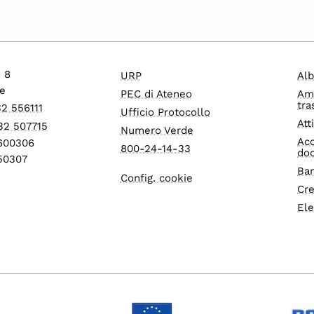
o 8
URP
Alb
e
PEC di Ateneo
Am
tra
32 556111
Ufficio Protocollo
Att
32 507715
Numero Verde
Acc
1600306
800-24-14-33
do
550307
Ban
Config. cookie
Cre
Ele