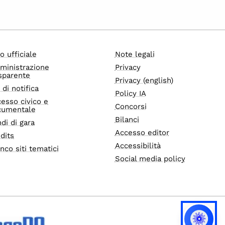
o ufficiale
Note legali
ministrazione
Privacy
sparente
Privacy (english)
i di notifica
Policy IA
esso civico e
Concorsi
cumentale
Bilanci
di di gara
Accesso editor
dits
Accessibilità
nco siti tematici
Social media policy