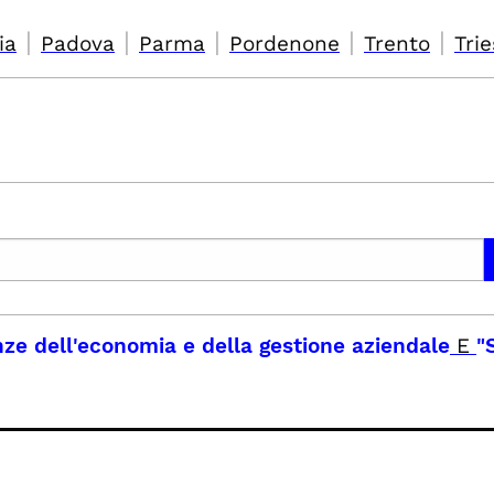
|
|
|
|
|
ia
Padova
Parma
Pordenone
Trento
Trie
nze dell'economia e della gestione aziendale
E
"