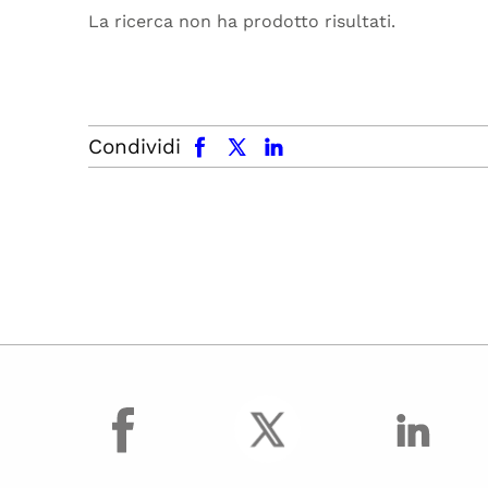
La ricerca non ha prodotto risultati.
facebook
x.com
linkedin
Condividi
facebook