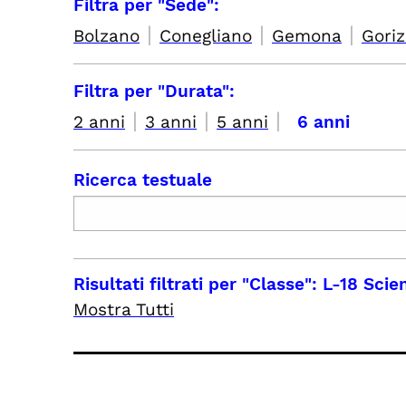
Filtra per "Sede":
|
|
|
Bolzano
Conegliano
Gemona
Goriz
Filtra per "Durata":
|
|
|
2 anni
3 anni
5 anni
6 anni
Ricerca testuale
Risultati filtrati per
"Classe": L-18 Scie
Mostra Tutti