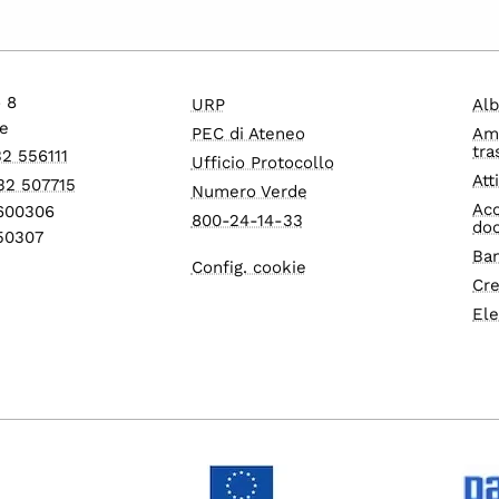
o 8
URP
Alb
e
PEC di Ateneo
Am
tra
32 556111
Ufficio Protocollo
Att
32 507715
Numero Verde
Acc
1600306
800-24-14-33
do
550307
Ban
Config. cookie
Cre
Ele