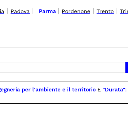
|
|
|
|
|
ia
Padova
Parma
Pordenone
Trento
Tri
egneria per l'ambiente e il territorio
E
"Durata":