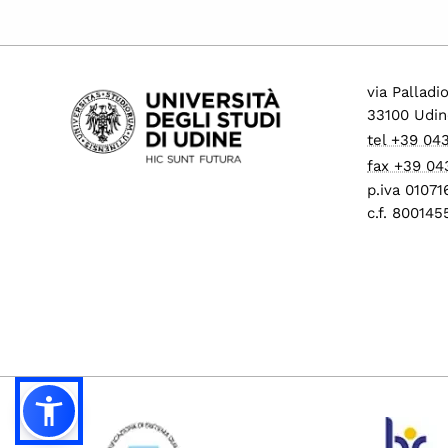
via Palladi
33100 Udin
tel +39 04
fax +39 04
p.iva 0107
c.f. 80014