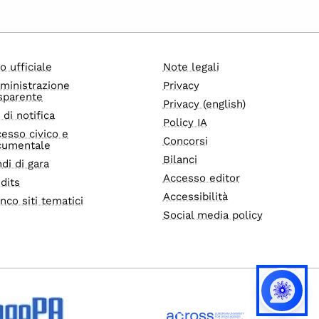
o ufficiale
Note legali
ministrazione
Privacy
sparente
Privacy (english)
i di notifica
Policy IA
esso civico e
Concorsi
cumentale
Bilanci
di di gara
Accesso editor
dits
Accessibilità
nco siti tematici
Social media policy