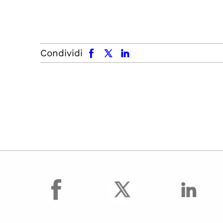
facebook
x.com
linkedin
Condividi
facebook