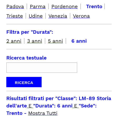
|
|
|
|
Padova
Parma
Pordenone
Trento
|
|
|
Trieste
Udine
Venezia
Verona
Filtra per "Durata":
|
|
|
2 anni
3 anni
5 anni
6 anni
Ricerca testuale
Risultati filtrati per
"Classe": LM-89 Storia
dell'arte
E
"Durata": 6 anni
E
"Sede":
Trento
-
Mostra Tutti