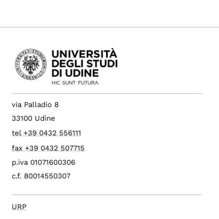
via Palladio 8
33100 Udine
tel +39 0432 556111
fax +39 0432 507715
p.iva 01071600306
c.f. 80014550307
URP