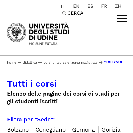
IT
EN
ES
FR
ZH
Passa al contenuto principale
CERCA
tutti i corsi
home
didattica
corsi di laurea e laurea magistrale
Tutti i corsi
Elenco delle pagine dei corsi di studi per
gli studenti iscritti
Filtra per "Sede":
|
|
|
|
Bolzano
Conegliano
Gemona
Gorizia