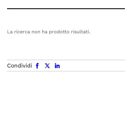
La ricerca non ha prodotto risultati.
facebook
x.com
linkedin
Condividi