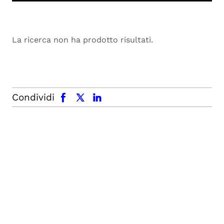
La ricerca non ha prodotto risultati.
facebook
x.com
linkedin
Condividi