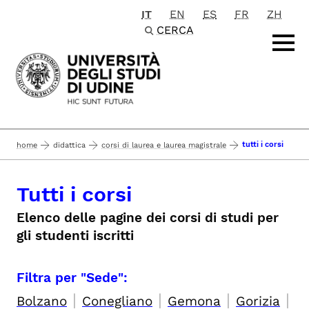
IT
EN
ES
FR
ZH
Passa al contenuto principale
CERCA
tutti i corsi
home
didattica
corsi di laurea e laurea magistrale
Tutti i corsi
Elenco delle pagine dei corsi di studi per
gli studenti iscritti
Filtra per "Sede":
|
|
|
|
Bolzano
Conegliano
Gemona
Gorizia