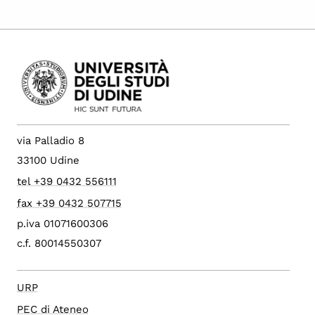
via Palladio 8
33100 Udine
tel +39 0432 556111
fax +39 0432 507715
p.iva 01071600306
c.f. 80014550307
URP
PEC di Ateneo