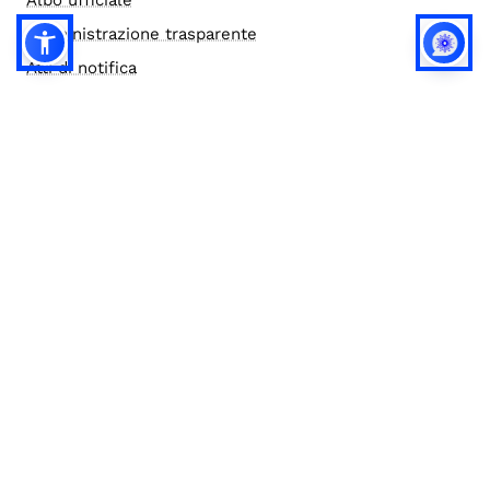
Albo ufficiale
Amministrazione trasparente
Atti di notifica
Accesso civico e documentale
Bandi di gara
Credits
Elenco siti tematici
Note legali
Privacy
Privacy (english)
Policy IA
Concorsi
Bilanci
Accesso editor