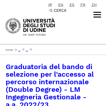
IT
EN
ES
FR
ZH
Passa al contenuto principale
CERCA
home
...
...
graduatoria del bando di selezione per l'accesso al percorso internazionale (d
Graduatoria del bando di
selezione per l'accesso al
percorso internazionale
(Double Degree) - LM
Ingegneria Gestionale -
a.a. 2022/23