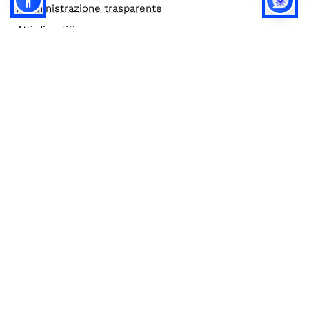
Amministrazione trasparente
Atti di notifica
Accesso civico e documentale
Bandi di gara
Credits
Elenco siti tematici
Note legali
Privacy
Privacy (english)
Policy IA
Concorsi
Bilanci
Accesso editor
Accessibilità