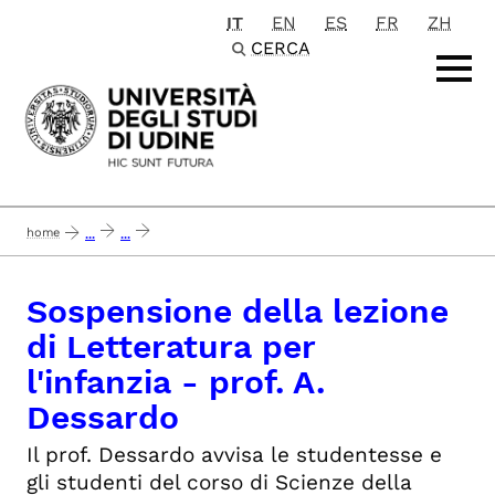
IT
EN
ES
FR
ZH
Passa al contenuto principale
CERCA
home
...
...
sospensione della lezione di letteratura per l'infanzia - prof. a. dessardo
Sospensione della lezione
di Letteratura per
l'infanzia - prof. A.
Dessardo
Il prof. Dessardo avvisa le studentesse e
gli studenti del corso di Scienze della