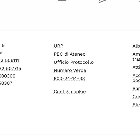
o 8
URP
Alb
e
PEC di Ateneo
Am
tra
32 556111
Ufficio Protocollo
Att
32 507715
Numero Verde
Acc
1600306
800-24-14-33
do
550307
Ban
Config. cookie
Cre
Ele