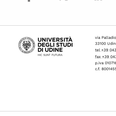
via Palladi
33100 Udin
tel +39 04
fax +39 04
p.iva 0107
c.f. 80014