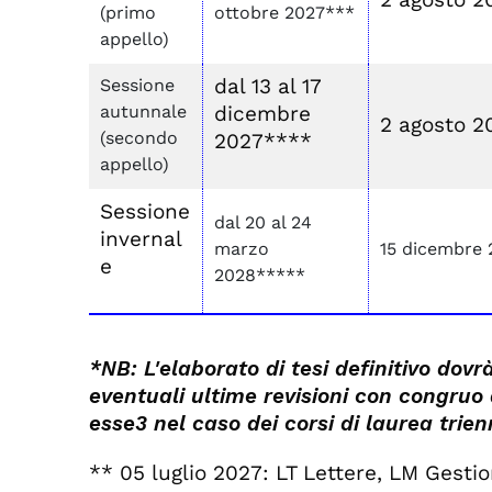
(primo
ottobre 2027***
appello)
dal 13 al 17
Sessione
autunnale
dicembre
2 agosto 2
(secondo
2027****
appello)
Sessione
dal 20 al 24
invernal
marzo
15 dicembre 
e
2028*****
*NB: L'elaborato di tesi definitivo dovr
eventuali ultime revisioni con congruo
esse3 nel caso dei corsi di laurea trie
** 05 luglio 2027: LT Lettere, LM Gestio