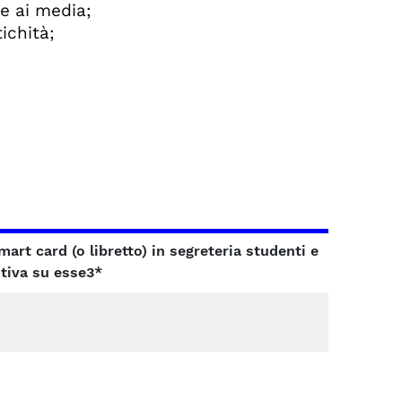
e ai media;
ichità;
art card (o libretto) in segreteria studenti e
itiva
su esse3*