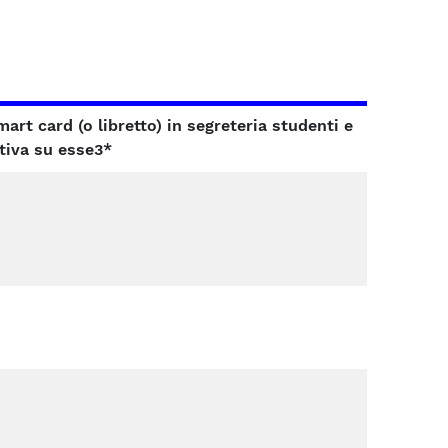
art card (o libretto) in segreteria studenti e
itiva
su esse3*