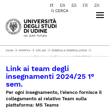
IT
EN
ES
FR
ZH
Passa al contenuto principale
CERCA
home
didattica
info per
didattica e didattica online
link ai team degli insegnamenti 2024/25 1° sem.
didattica 2024/25
Link ai team degli
insegnamenti 2024/25 1°
sem.
Per ogni insegnamento, l'elenco fornisce il
collegamento al relativo Team sulla
piattaforma: MS Teams