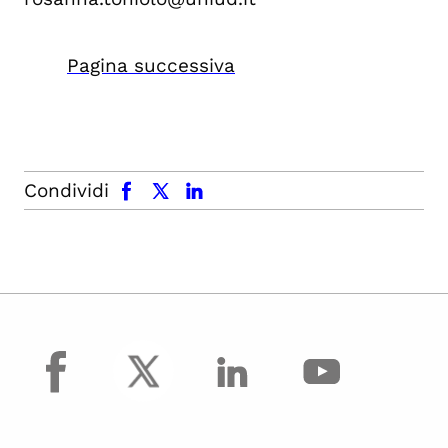
Pagina successiva
facebook
x.com
linkedin
Condividi
facebook