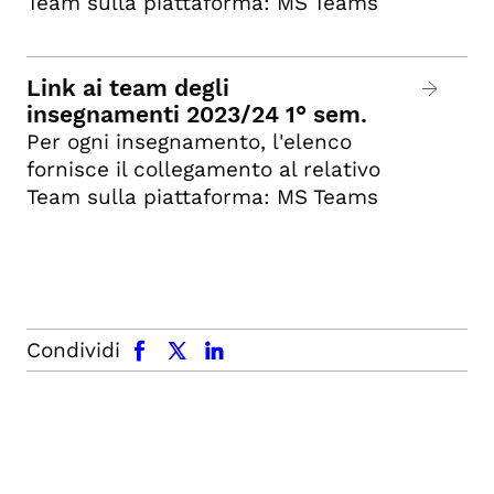
Team sulla piattaforma: MS Teams
Link ai team degli
insegnamenti 2023/24 1° sem.
Per ogni insegnamento, l'elenco
fornisce il collegamento al relativo
Team sulla piattaforma: MS Teams
facebook
x.com
linkedin
Condividi