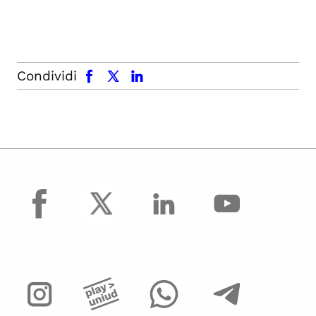
facebook
x.com
linkedin
Condividi
facebook