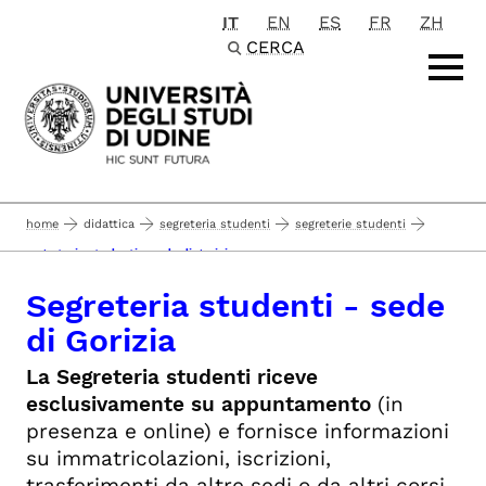
IT
EN
ES
FR
ZH
Passa al contenuto principale
CERCA
home
didattica
segreteria studenti
segreterie studenti
segreteria studenti - sede di gorizia
Segreteria studenti - sede
di Gorizia
La Segreteria studenti riceve
esclusivamente su appuntamento
(in
presenza e online) e fornisce informazioni
su immatricolazioni, iscrizioni,
trasferimenti da altre sedi o da altri corsi