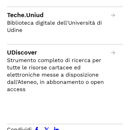
Teche.Uniud
Biblioteca digitale dell'Università di
Udine
UDiscover
Strumento completo di ricerca per
tutte le risorse cartacee ed
elettroniche messe a disposizione
dall'Ateneo, in abbonamento o open
access
facebook
x.com
linkedin
Condividi