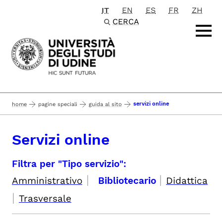
IT
EN
ES
FR
ZH
Passa al contenuto principale
CERCA
servizi online
home
pagine speciali
guida al sito
Servizi online
Filtra per "Tipo servizio":
|
|
Amministrativo
Bibliotecario
Didattica
|
Trasversale