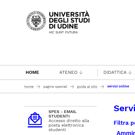
Passa al contenuto principale
HOME
ATENEO
DIDATTICA
servizi online
home
pagine speciali
guida al sito
Servi
SPES - EMAIL
STUDENTI
Accesso diretto alla
Filtra p
posta elettronica
studenti
Ammin