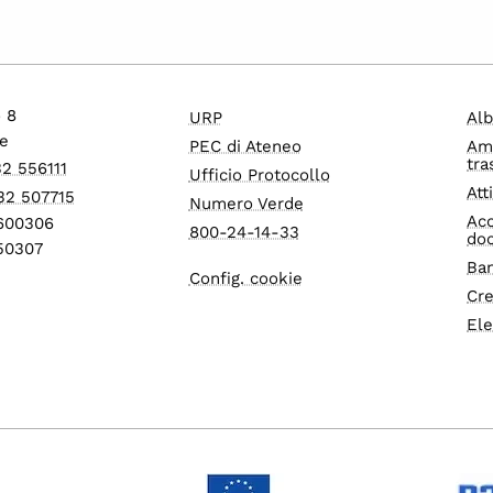
o 8
URP
Alb
e
PEC di Ateneo
Am
tra
32 556111
Ufficio Protocollo
Att
32 507715
Numero Verde
Acc
1600306
800-24-14-33
do
550307
Ban
Config. cookie
Cre
Ele