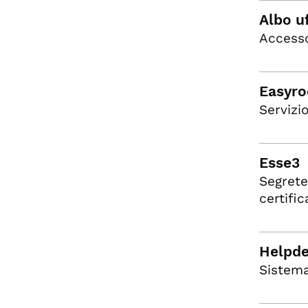
Albo uf
Accesso
Easyr
Servizi
Esse3
Segrete
certifi
Helpde
Sistema