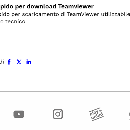
apido per download Teamviewer
pido per scaricamento di TeamViewer utilizzabile
o tecnico
facebook
x.com
linkedin
di