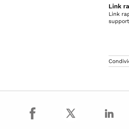
Link r
Link ra
support
Condivi
facebook