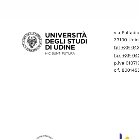
via Palladi
33100 Udin
tel +39 04
fax +39 04
p.iva 0107
c.f. 80014