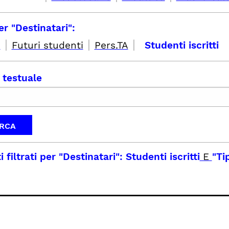
er "Destinatari":
|
|
|
i
Futuri studenti
Pers.TA
Studenti iscritti
 testuale
i filtrati per
"Destinatari": Studenti iscritti
E
"Ti