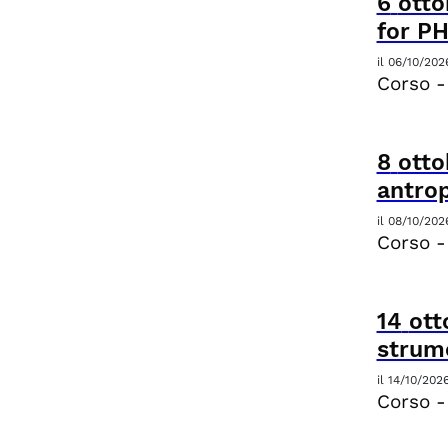
6
otto
for P
il
06/10/202
Corso -
8
otto
antrop
il
08/10/202
Corso -
14
ott
strume
il
14/10/202
Corso -