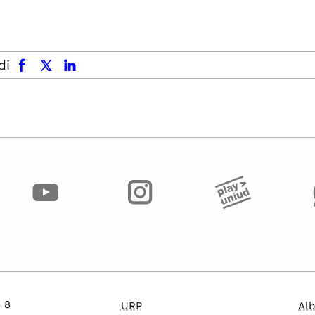
facebook
x.com
linkedin
di
o 8
URP
Alb