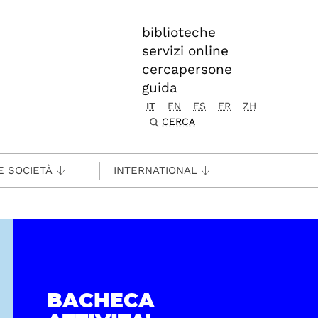
biblioteche
servizi online
cercapersone
guida
IT
EN
ES
FR
ZH
CERCA
E SOCIETÀ
INTERNATIONAL
BACHECA