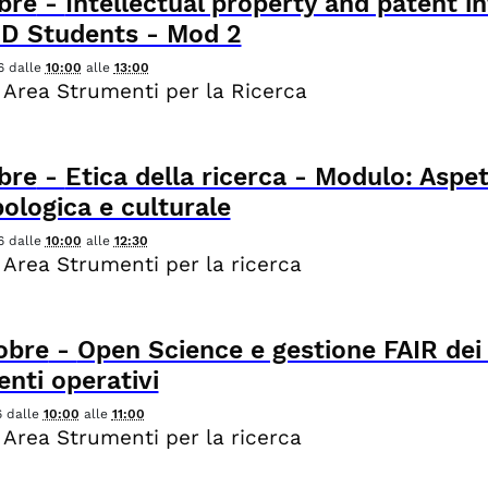
bre
-
Intellectual property and patent i
HD Students - Mod 2
6
dalle
10:00
alle
13:00
 Area Strumenti per la Ricerca
bre
-
Etica della ricerca - Modulo: Aspett
ologica e culturale
6
dalle
10:00
alle
12:30
 Area Strumenti per la ricerca
obre
-
Open Science e gestione FAIR dei d
nti operativi
6
dalle
10:00
alle
11:00
 Area Strumenti per la ricerca