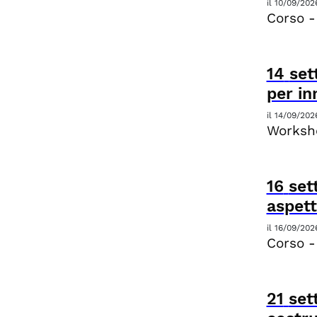
il
10/09/202
Corso -
14
set
per i
il
14/09/202
Worksho
16
set
aspett
il
16/09/202
Corso -
21
set