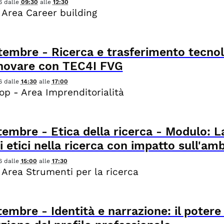
6
dalle
09:30
alle
12:30
 Area Career building
tembre
-
Ricerca e trasferimento tecnol
nnovare con TEC4I FVG
6
dalle
14:30
alle
17:00
p - Area Imprenditorialità
tembre
-
Etica della ricerca - Modulo: La
i etici nella ricerca con impatto sull'amb
6
dalle
15:00
alle
17:30
 Area Strumenti per la ricerca
tembre
-
Identità e narrazione: il potere