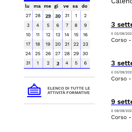
Calend
lu
ma
me
gi
ve
sa
do
27
28
31
1
2
29
30
3
set
3
4
5
6
7
8
9
il
03/09/202
10
11
12
13
14
15
16
Corso -
17
18
19
20
21
22
23
24
25
26
27
28
29
30
3
set
31
1
2
4
5
6
3
il
03/09/202
Corso -
ELENCO DI TUTTE LE
ATTIVITÀ FORMATIVE
9
set
il
09/09/202
Corso -