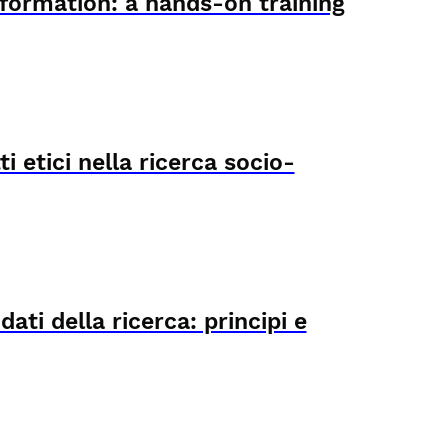
nformation: a hands-on training
i etici nella ricerca socio-
ati della ricerca: principi e