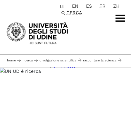
IT
EN
ES
FR
ZH
Passa al contenuto principale
CERCA
home
ricerca
divulgazione scientifica
raccontare la scienza
famelab 2020
eventi a cui partecipiamo