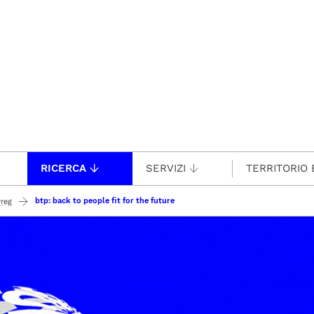
RICERCA
SERVIZI
TERRITORIO 
btp: back to people fit for the future
rreg