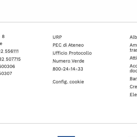
o 8
URP
Alb
e
PEC di Ateneo
Am
tra
32 556111
Ufficio Protocollo
Att
32 507715
Numero Verde
Acc
1600306
800-24-14-33
do
550307
Ban
Config. cookie
Cre
Ele