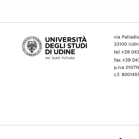
via Palladi
33100 Udin
tel +39 04
fax +39 04
p.iva 0107
c.f. 80014