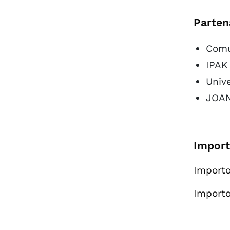
Parten
Comu
IPAK
Unive
JOAN
Import
Import
Import