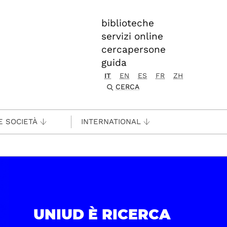
biblioteche
servizi online
cercapersone
guida
IT
EN
ES
FR
ZH
CERCA
E SOCIETÀ
INTERNATIONAL
UNIUD È RICERCA