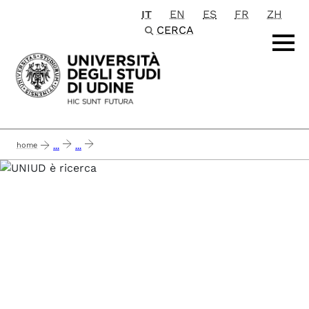
IT
EN
ES
FR
ZH
Passa al contenuto principale
CERCA
home
...
...
i-terapi (artificial intelligence predicter for active pharmaceutical ingredients)