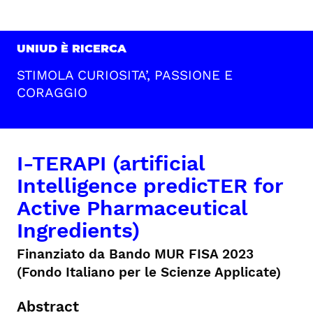
UNIUD È RICERCA
STIMOLA CURIOSITA’, PASSIONE E
CORAGGIO
I-TERAPI (artificial
Intelligence predicTER for
Active Pharmaceutical
Ingredients)
Finanziato da Bando MUR FISA 2023
(Fondo Italiano per le Scienze Applicate)
Abstract