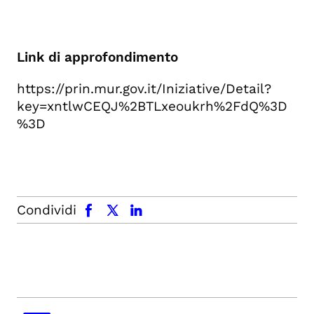
Link di approfondimento
https://prin.mur.gov.it/Iniziative/Detail?
key=xntlwCEQJ%2BTLxeoukrh%2FdQ%3D
%3D
facebook
x.com
linkedin
Condividi