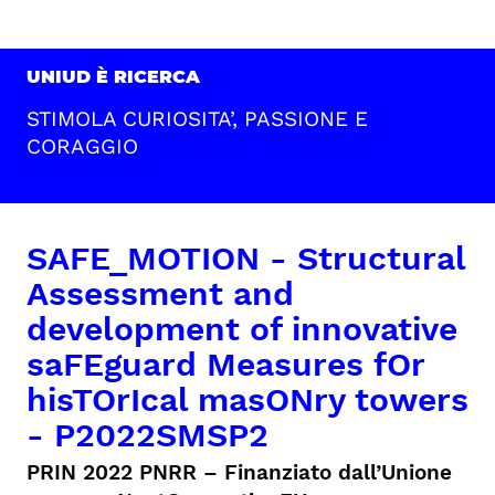
UNIUD È RICERCA
STIMOLA CURIOSITA’, PASSIONE E
CORAGGIO
SAFE_MOTION - Structural
Assessment and
development of innovative
saFEguard Measures fOr
hisTOrIcal masONry towers
- P2022SMSP2
PRIN 2022 PNRR – Finanziato dall’Unione