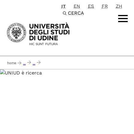
IT
EN
ES
FR
ZH
Passa al contenuto principale
CERCA
home
...
...
safe_motion - structural assessment and development of innovative safegua