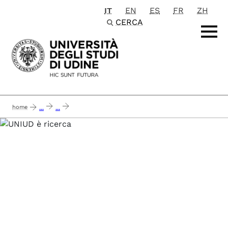
IT
EN
ES
FR
ZH
Passa al contenuto principale
CERCA
home
...
...
infrastruttura per lo sviluppo di materiali e processi avanzati per contribuire