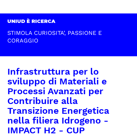
UNIUD È RICERCA
STIMOLA CURIOSITA’, PASSIONE E
CORAGGIO
Infrastruttura per lo
sviluppo di Materiali e
Processi Avanzati per
Contribuire alla
Transizione Energetica
nella filiera Idrogeno -
IMPACT H2 - CUP