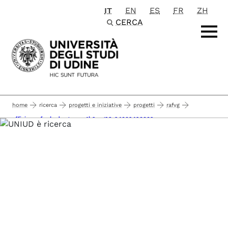
IT
EN
ES
FR
ZH
Passa al contenuto principale
CERCA
home
ricerca
progetti e iniziative
progetti
rafvg
efficiency for hydrogen - e4h2 - g23c24002420002