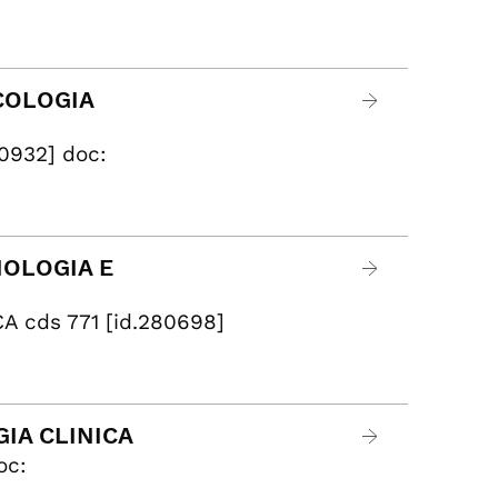
ACOLOGIA
0932] doc:
IOLOGIA E
cds 771 [id.280698] ​
GIA CLINICA
oc: