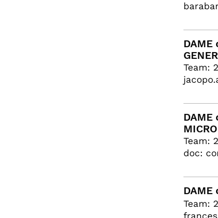
barabar
DAME c
GENER
Team: 
jacopo.
DAME c
MICRO
Team: 2
doc: co
DAME c
Team: 2
frances