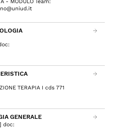
IA - MODULO Team:
ano@uniud.it
POLOGIA
doc:
IERISTICA
IONE TERAPIA I cds 771
OGIA GENERALE
 doc: