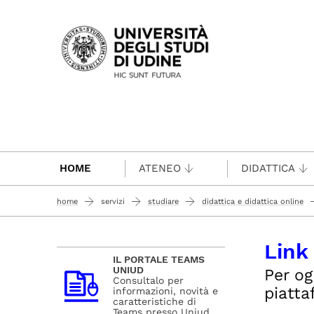
Passa al contenuto principale
HOME
ATENEO
DIDATTICA
home
servizi
studiare
didattica e didattica online
Link
IL PORTALE TEAMS
UNIUD
Per og
Consultalo per
piatt
informazioni, novità e
caratteristiche di
Teams presso Uniud