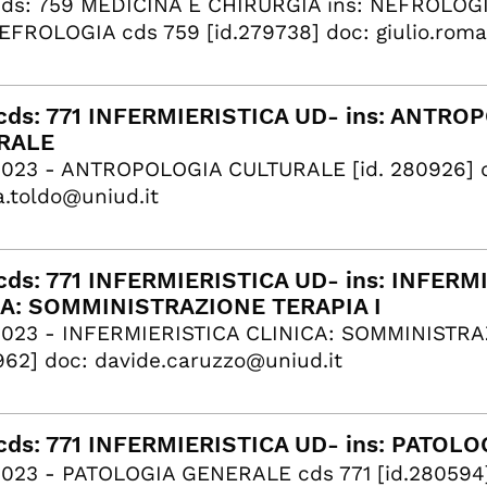
ds: 759 MEDICINA E CHIRURGIA ins: NEFROLOG
FROLOGIA cds 759 [id.279738] doc: giulio.rom
ds: 771 INFERMIERISTICA UD- ins: ANTRO
RALE
2023 - ANTROPOLOGIA CULTURALE [id. 280926] 
a.toldo@uniud.it
ds: 771 INFERMIERISTICA UD- ins: INFERM
CA: SOMMINISTRAZIONE TERAPIA I
2023 - INFERMIERISTICA CLINICA: SOMMINISTRAZ
962] ​doc: davide.caruzzo@uniud.it
ds: 771 INFERMIERISTICA UD- ins: PATOL
023 - PATOLOGIA GENERALE cds 771 [id.280594]