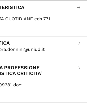
IERISTICA
ITA QUOTIDIANE cds 771
TICA
ora.donnini@uniud.it
LLA PROFESSIONE
STICA CRITICITA'
0938] doc: