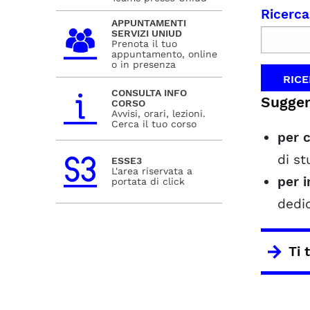
Ricerca
APPUNTAMENTI
SERVIZI UNIUD
Prenota il tuo
appuntamento, online
o in presenza
CONSULTA INFO
Suggeri
CORSO
Avvisi, orari, lezioni.
Cerca il tuo corso
per c
di st
ESSE3
L'area riservata a
per 
portata di click
dedi
Ti 