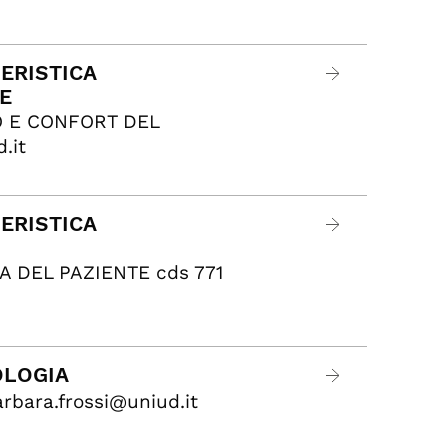
IERISTICA
E
O E CONFORT DEL
.it
IERISTICA
A DEL PAZIENTE cds 771
OLOGIA
rbara.frossi@uniud.it