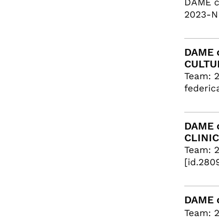
DAME c
2023-NE
DAME c
CULTU
Team: 
federic
DAME c
CLINI
Team: 
[id.280
DAME c
Team: 2