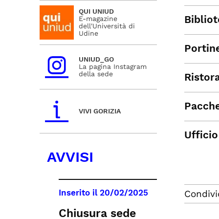
QUI UNIUD
Biblio
E-magazine
dell'Università di
Udine
Portin
UNIUD_GO
La pagina Instagram
della sede
Ristor
Pacche
VIVI GORIZIA
Ufficio
AVVISI
Inserito il
20/02/2025
Condivi
Chiusura sede