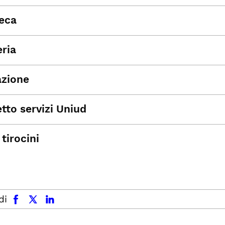
teca
eria
azione
tto servizi Uniud
 tirocini
facebook
x.com
linkedin
di