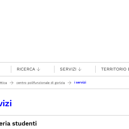
RICERCA
SERVIZI
TERRITORIO 
i servizi
ttica
centro polifunzionale di gorizia
vizi
eria studenti