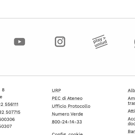
o 8
URP
Alb
e
PEC di Ateneo
Am
tra
32 556111
Ufficio Protocollo
Att
32 507715
Numero Verde
Acc
1600306
800-24-14-33
do
550307
Ban
Config. cookie