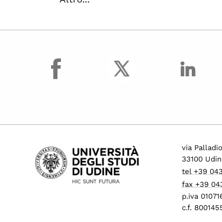
facebook
via Palladi
33100 Udin
tel +39 04
fax +39 04
p.iva 0107
c.f. 80014