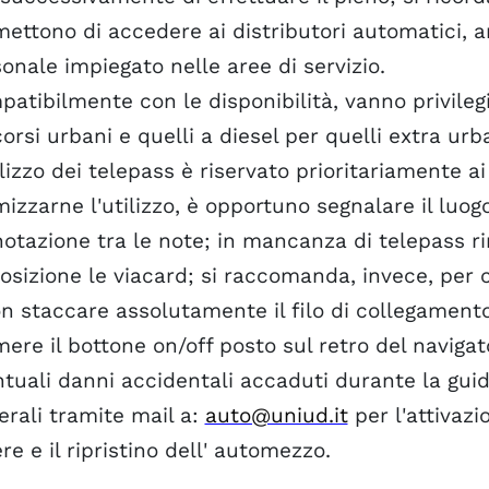
ettono di accedere ai distributori automatici, a
onale impiegato nelle aree di servizio.
atibilmente con le disponibilità, vanno privilegi
orsi urbani e quelli a diesel per quelli extra urba
ilizzo dei telepass è riservato prioritariamente ai 
mizzarne l'utilizzo, è opportuno segnalare il luog
notazione tra le note; in mancanza di telepas
osizione le viacard; si raccomanda, invece, per ch
n staccare assolutamente il filo di collegamento
ere il bottone on/off posto sul retro del navigat
tuali danni accidentali accaduti durante la guida
rali tramite mail a:
auto@uniud.it
per l'attivazi
re e il ripristino dell' automezzo.