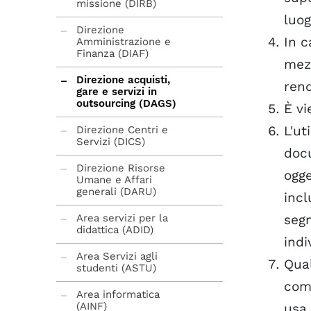
missione (DIRB)
Dipartimento di
luog
Scienze matematiche,
Direzione
informatiche e fisiche
In c
Amministrazione e
- DMIF
Finanza (DIAF)
mezz
Dipartimento di Studi
Direzione acquisti,
ren
umanistici e del
gare e servizi in
patrimonio culturale -
outsourcing (DAGS)
È vi
DIUM
L'ut
Direzione Centri e
Dipartimento
Servizi (DICS)
Politecnico di
docu
ingegneria e
Direzione Risorse
ogge
architettura - DPIA
Umane e Affari
generali (DARU)
incl
Area servizi per la
segn
didattica (ADID)
indi
Area Servizi agli
Qual
studenti (ASTU)
comu
Area informatica
(AINF)
usa 