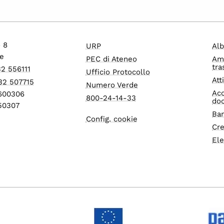
o 8
URP
Alb
e
PEC di Ateneo
Am
tra
32 556111
Ufficio Protocollo
Att
32 507715
Numero Verde
Acc
1600306
800-24-14-33
do
550307
Ban
Config. cookie
Cre
Ele