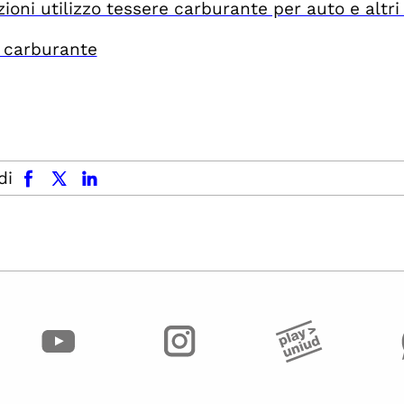
ioni utilizzo tessere carburante per auto e altri 
 carburante
facebook
x.com
linkedin
di