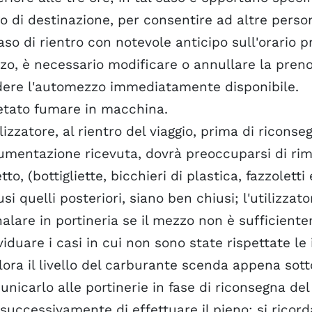
o di destinazione, per consentire ad altre person
aso di rientro con notevole anticipo sull'orario pr
o, è necessario modificare o annullare la prenot
dere l'automezzo immediatamente disponibile.
etato fumare in macchina.
ilizzatore, al rientro del viaggio, prima di riconse
mentazione ricevuta, dovrà preoccuparsi di rimu
tto, (bottigliette, bicchieri di plastica, fazzoletti 
usi quelli posteriori, siano ben chiusi; l'utilizz
alare in portineria se il mezzo non è sufficiente
viduare i casi in cui non sono state rispettate le
ora il livello del carburante scenda appena sotto
nicarlo alle portinerie in fase di riconsegna d
successivamente di effettuare il pieno; si ricor