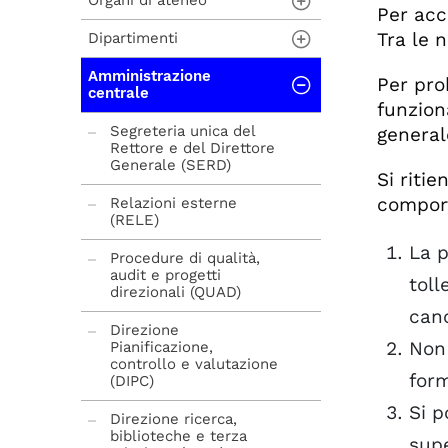
Organi di ateneo
Per acc
Tra le 
Dipartimenti
Rettore
Amministrazione
Prorettore
Dipartimento di
Per pro
centrale
Medicina - DMED
funzion
Delegati del rettore
Dipartimento di Lingue
Segreteria unica del
general
e letterature,
Rettore e del Direttore
Direttore generale
comunicazione,
Generale (SERD)
Si ritie
formazione e società -
Senato accademico
DILL
comport
Relazioni esterne
(RELE)
Consiglio di
Dipartimento di
amministrazione
La p
Scienze agroalimentari,
Procedure di qualità,
ambientali e animali -
audit e progetti
toll
Altri organi
DI4A
direzionali (QUAD)
canc
Composizione organi
Dipartimento di
Direzione
Scienze Economiche e
Non 
Pianificazione,
Statistiche - DIES
controllo e valutazione
form
(DIPC)
Dipartimento di
Si p
Scienze Giuridiche -
Direzione ricerca,
DISG
biblioteche e terza
supe