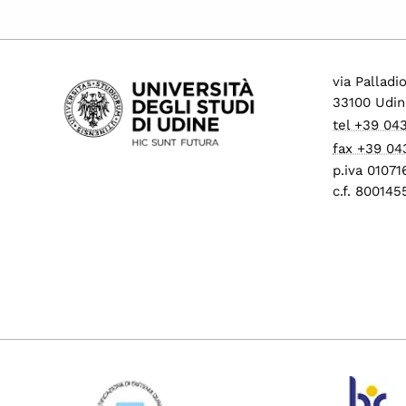
via Palladi
33100 Udin
tel +39 04
fax +39 04
p.iva 0107
c.f. 80014