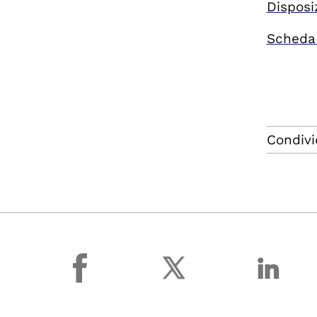
Centro polifunzionale
Disposiz
di Pordenone
Scheda
Scuola Superiore
dell'Università di
Udine
Condivi
facebook