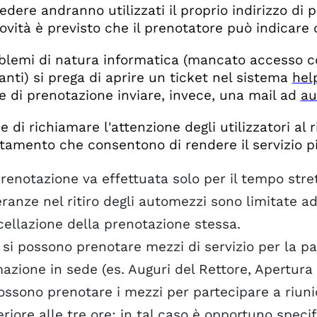
edere andranno utilizzati il proprio indirizzo di 
novità è previsto che il prenotatore può indicare 
blemi di natura informatica (mancato accesso 
anti) si prega di aprire un ticket nel sistema
hel
e di prenotazione inviare, invece, una mail ad
au
ne di richiamare l'attenzione degli utilizzatori al 
amento che consentono di rendere il servizio più
renotazione va effettuata solo per il tempo stre
eranze nel ritiro degli automezzi sono limitate 
ellazione della prenotazione stessa.
si possono prenotare mezzi di servizio per la par
azione in sede (es. Auguri del Rettore, Apertura
ossono prenotare i mezzi per partecipare a riuni
riore alle tre ore; in tal caso è opportuno specif