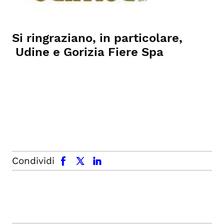
Si ringraziano, in particolare,
Udine e Gorizia Fiere Spa
facebook
x.com
linkedin
Condividi