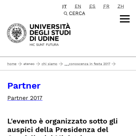
IT
EN
ES
FR
ZH
Passa al contenuto principale
CERCA
...
home
ateneo
chi siamo
conoscenza in festa 2017
partner
Partner
Partner 2017
L'evento è organizzato sotto gli
auspici della Presidenza del