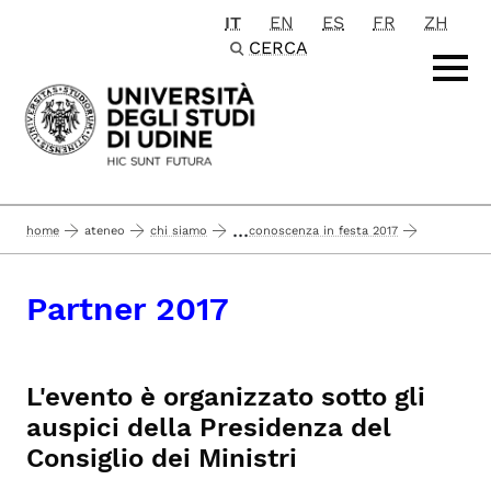
IT
EN
ES
FR
ZH
Passa al contenuto principale
CERCA
...
home
ateneo
chi siamo
conoscenza in festa 2017
partner 2017
partner
Partner 2017
L'evento è organizzato sotto gli
auspici della Presidenza del
Consiglio
dei Ministri