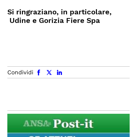
Si ringraziano, in particolare,
Udine e Gorizia Fiere Spa
facebook
x.com
linkedin
Condividi