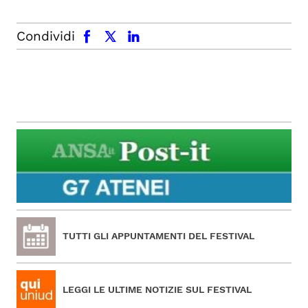
facebook
x.com
linkedin
Condividi
TUTTI GLI APPUNTAMENTI DEL FESTIVAL
LEGGI LE ULTIME NOTIZIE SUL FESTIVAL