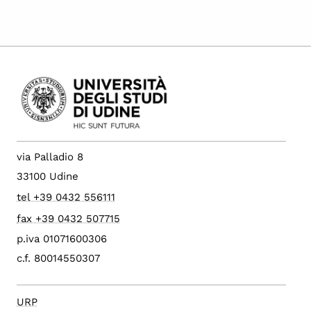
via Palladio 8
33100 Udine
tel +39 0432 556111
fax +39 0432 507715
p.iva 01071600306
c.f. 80014550307
URP