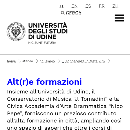
IT
EN
ES
FR
ZH
Passa al contenuto principale
CERCA
...
home
ateneo
chi siamo
conoscenza in festa 2017
alt(r)e formazioni
sezioni
Alt(r)e formazioni
Insieme all’Università di Udine, il
Conservatorio di Musica “J. Tomadini” e la
Civica Accademia d’Arte Drammatica “Nico
Pepe”, forniscono un prezioso contributo
all’alta formazione in città, ampliando così
uno spazio di saperi che oltre i corsi di