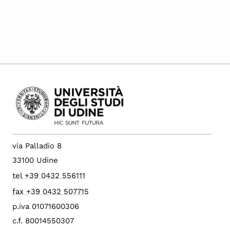
via Palladio 8
33100 Udine
tel +39 0432 556111
fax +39 0432 507715
p.iva 01071600306
c.f. 80014550307