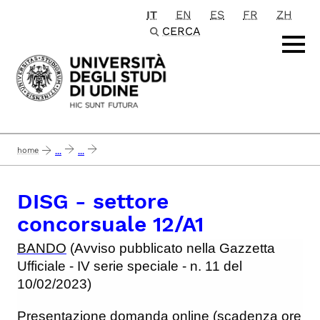
IT
EN
ES
FR
ZH
Passa al contenuto principale
CERCA
home
...
...
concluso 04_08_2023 disg - settore concorsuale 12/a1 - 1 posto - scadenza 
DISG - settore
concorsuale 12/A1
BANDO
(Avviso pubblicato nella Gazzetta
Ufficiale - IV serie speciale - n. 11 del
10/02/2023)
Presentazione domanda online
(scadenza ore