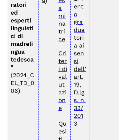
es
a)
ratori
ent
a
ed
o
mi
esperti
gra
na
linguisti
dua
tri
ci di
tori
ce
madreli
a ai
ngua
Cri
sen
tedesca
ter
si
"
i di
dell'
(2024_C
val
art.
EL_TD_0
ut
19,
06)
azi
D.lg
on
s. n.
e
33/
201
Qu
3
esi
ti