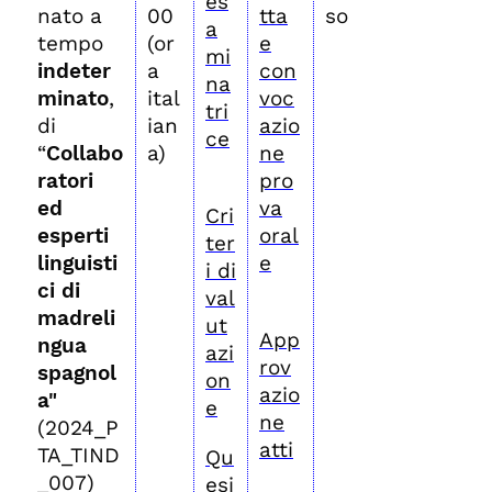
es
nato a
00
tta
so
a
tempo
(or
e
mi
indeter
a
con
na
minato
,
ital
voc
tri
di
ian
azio
ce
“
Collabo
a)
ne
ratori
pro
ed
va
Cri
esperti
oral
ter
linguisti
e
i di
ci di
val
madreli
ut
App
ngua
azi
rov
spagnol
on
azio
a"
e
ne
(2024_P
atti
TA_TIND
Qu
_007)
esi