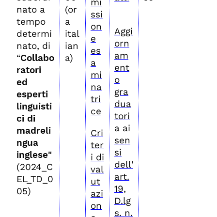
mi
nato a
(or
ssi
tempo
a
on
Aggi
determi
ital
e
orn
nato, di
ian
es
am
“
Collabo
a)
a
ent
ratori
mi
o
ed
na
gra
esperti
tri
dua
linguisti
ce
tori
ci di
a ai
madreli
Cri
sen
ngua
ter
si
inglese"
i di
dell'
(2024_C
val
art.
EL_TD_0
ut
19,
05)
azi
D.lg
on
s. n.