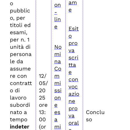
am
o
on
e
pubblic
-
o, per
lin
titoli ed
e
Esit
esami,
o
per n. 1
pro
unità di
No
va
persona
mi
scri
le da
na
tta
assume
Co
e
re con
12/
m
con
contratt
05/
mi
voc
o di
20
ssi
azio
lavoro
25
on
ne
subordi
ore
e
pro
nato a
13:
es
Conclu
va
tempo
00
a
so
oral
indeter
(or
mi