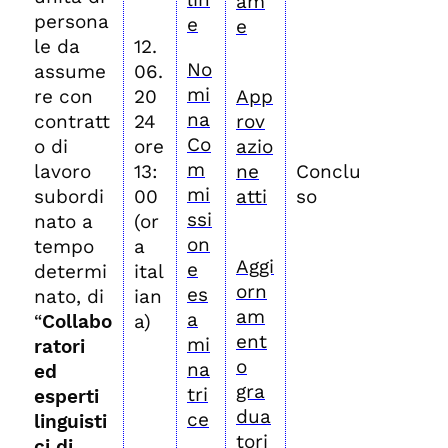
am
persona
e
e
le da
12.
No
assume
06.
mi
re con
20
App
na
contratt
24
rov
Co
o di
ore
azio
m
lavoro
13:
ne
Conclu
mi
subordi
00
atti
so
ssi
nato a
(or
on
tempo
a
Aggi
e
determi
ital
orn
es
nato, di
ian
am
a
“
Collabo
a)
ent
mi
ratori
o
na
ed
gra
tri
esperti
dua
ce
linguisti
tori
ci di