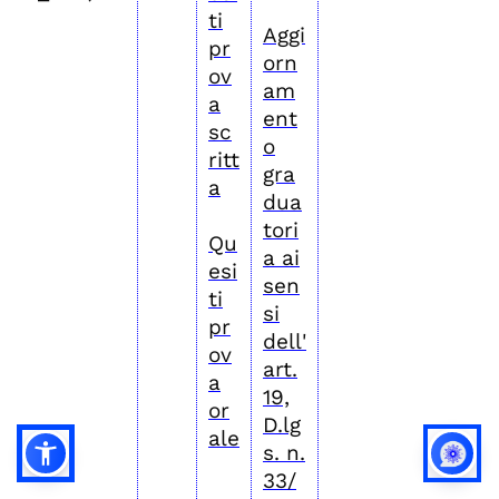
ti
Aggi
pr
orn
ov
am
a
ent
sc
o
ritt
gra
a
dua
tori
Qu
a ai
esi
sen
ti
si
pr
dell'
ov
art.
a
19,
or
D.lg
ale
s. n.
33/