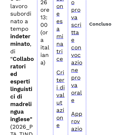
26
o
lavoro
on
ore
pro
subordi
e
13:
va
nato a
es
Concluso
00
scri
tempo
a
(or
tta
indeter
mi
a
e
minato
,
na
ital
con
di
tri
ian
voc
“
Collabo
ce
a)
azio
ratori
ne
Cri
ed
pro
ter
esperti
va
i di
linguisti
oral
val
ci di
e
ut
madreli
azi
ngua
App
on
inglese"
rov
e
(2026_P
azio
TA_TIND