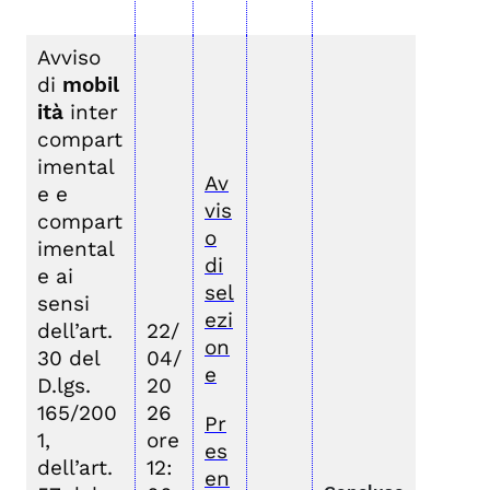
Avviso
di
mobil
ità
inter
compart
imental
Av
e e
vis
compart
o
imental
di
e ai
sel
sensi
ezi
dell’art.
22/
on
30 del
04/
e
D.lgs.
20
165/200
26
Pr
1,
ore
es
dell’art.
12:
en