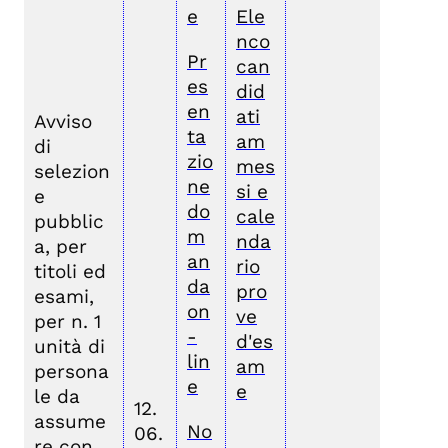
e
Ele
nco
Pr
can
es
did
en
ati
Avviso
ta
am
di
zio
mes
selezion
ne
si e
e
do
cale
pubblic
m
nda
a, per
an
rio
titoli ed
da
pro
esami,
on
ve
per n. 1
-
d'es
unità di
lin
am
persona
e
e
le da
12.
assume
No
06.
re con