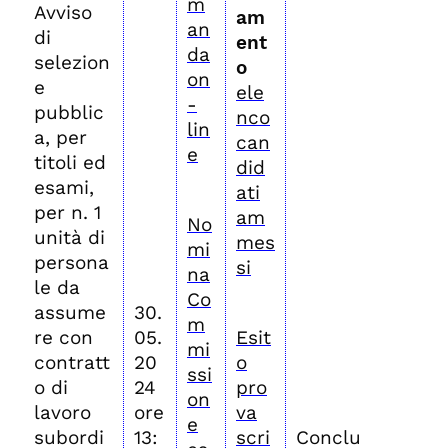
m
Avviso
am
an
di
ent
da
selezion
o
on
e
ele
-
pubblic
nco
lin
a, per
can
e
titoli ed
did
esami,
ati
per n. 1
am
No
unità di
mes
mi
persona
si
na
le da
Co
assume
30.
m
re con
05.
Esit
mi
contratt
20
o
ssi
o di
24
pro
on
lavoro
ore
va
e
subordi
13:
scri
Conclu