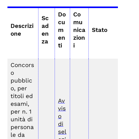
Do
Co
Sc
cu
mu
Descrizi
ad
m
nica
Stato
one
en
en
zion
za
ti
i
Concors
o
pubblic
o, per
titoli ed
Av
esami,
vis
per n. 1
o
unità di
di
persona
sel
le da