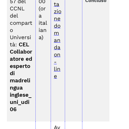
Concluso
57 del
00
ta
CCNL
(or
zio
del
a
ne
compart
ital
do
o
ian
m
Universi
a)
an
tà:
CEL
da
Collabor
on
atore ed
-
esperto
lin
di
e
madreli
ngua
inglese_
uni_udi
06
Av