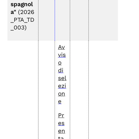
spagnol
a"
(2026
_PTA_TD
_003)
Av
vis
o
di
sel
ezi
on
e
Pr
es
en
ta