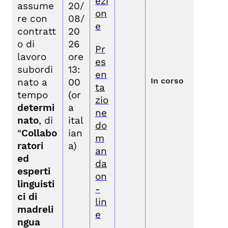
ezi
assume
20/
on
re con
08/
e
contratt
20
o di
26
Pr
lavoro
ore
es
subordi
13:
en
In corso
nato a
00
ta
tempo
(or
zio
determi
a
ne
nato
, di
ital
do
“
Collabo
ian
m
ratori
a)
an
ed
da
esperti
on
linguisti
-
ci di
lin
madreli
e
ngua