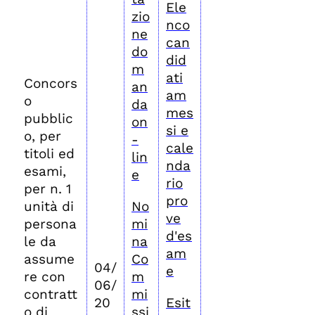
Ele
zio
nco
ne
can
do
did
m
ati
Concors
an
am
o
da
mes
pubblic
on
si e
o, per
-
cale
titoli ed
lin
nda
esami,
e
rio
per n. 1
pro
unità di
No
ve
persona
mi
d'es
le da
na
am
assume
Co
04/
e
re con
m
06/
contratt
mi
20
Esit
o di
ssi