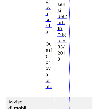
pr
sen
ov
si
a
dell'
sc
art.
ritt
19,
a
D.lg
s. n.
Qu
33/
esi
201
ti
3
pr
ov
a
or
ale
Avviso
di
mobil