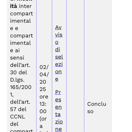
ità
inter
compart
imental
Av
e e
vis
compart
o
imental
di
e ai
sel
sensi
ezi
dell’art.
02/
on
30 del
04/
e
D.lgs.
20
165/200
25
Pr
1,
ore
es
dell’art.
13:
Conclu
en
57 del
00
so
ta
CCNL
(or
zio
del
a
ne
compart