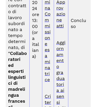
mi
App
20
contratt
na
rov
24
o di
Co
azio
ore
lavoro
m
ne
13:
Conclu
subordi
mi
atti
00
so
nato a
ssi
(or
tempo
on
a
determi
Aggi
e
ital
nato, di
orn
es
ian
“
Collabo
am
a
a)
ratori
ent
mi
ed
o
na
esperti
gra
tri
linguisti
dua
ce
ci di
tori
madreli
a ai
ngua
Cri
sen
frances
ter
si