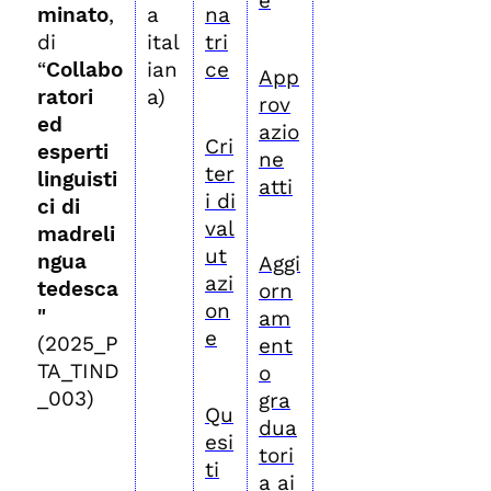
e
minato
,
a
na
di
ital
tri
“
Collabo
ian
ce
App
ratori
a)
rov
ed
azio
Cri
esperti
ne
ter
linguisti
atti
i di
ci di
val
madreli
ut
ngua
Aggi
azi
tedesca
orn
on
"
am
e
(2025_P
ent
TA_TIND
o
_003)
gra
Qu
dua
esi
tori
ti
a ai