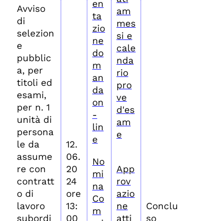
en
Avviso
am
ta
di
mes
zio
selezion
si e
ne
e
cale
do
pubblic
nda
m
a, per
rio
an
titoli ed
pro
da
esami,
ve
on
per n. 1
d'es
-
unità di
am
lin
persona
e
e
le da
12.
assume
06.
No
re con
20
App
mi
contratt
24
rov
na
o di
ore
azio
Co
lavoro
13:
ne
Conclu
m
subordi
00
atti
so