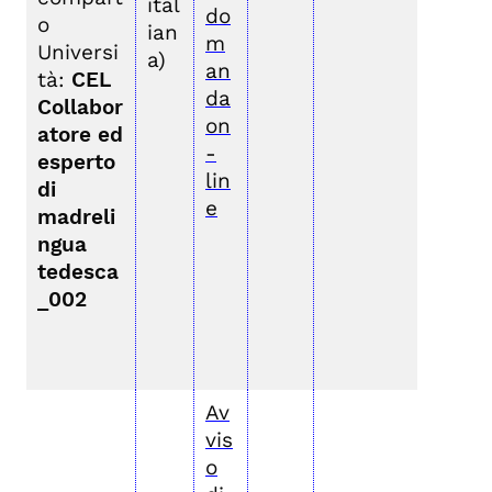
ital
do
o
ian
m
Universi
a)
an
tà:
CEL
da
Collabor
on
atore ed
-
esperto
lin
di
e
madreli
ngua
tedesca
_002
Av
vis
o