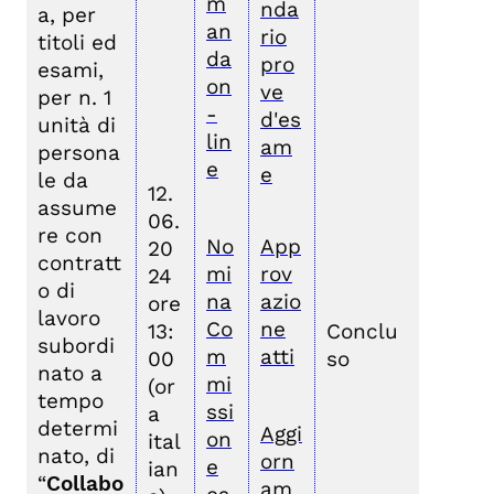
m
nda
a, per
an
rio
titoli ed
da
pro
esami,
on
ve
per n. 1
-
d'es
unità di
lin
am
persona
e
e
le da
12.
assume
06.
re con
No
App
20
contratt
mi
rov
24
o di
na
azio
ore
lavoro
Co
ne
13:
Conclu
subordi
m
atti
00
so
nato a
mi
(or
tempo
ssi
a
determi
Aggi
on
ital
nato, di
orn
e
ian
“
Collabo
am