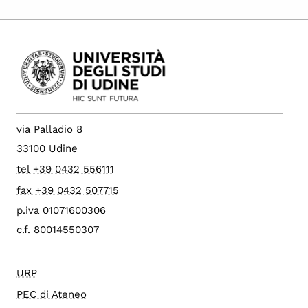
via Palladio 8
33100 Udine
tel +39 0432 556111
fax +39 0432 507715
p.iva 01071600306
c.f. 80014550307
URP
PEC di Ateneo