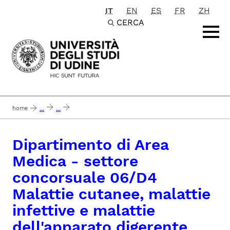
IT
EN
ES
FR
ZH
Passa al contenuto principale
CERCA
home
...
...
concluso 15-7-20 dame - settore concorsuale 06/d4 malattie cutanee, malattie
Dipartimento di Area
Medica - settore
concorsuale 06/D4
Malattie cutanee, malattie
infettive e malattie
dell'apparato digerente