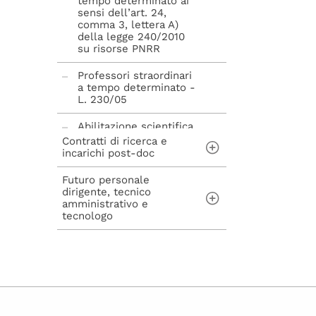
tempo determinato ai
sensi dell’art. 24,
comma 3, lettera A)
della legge 240/2010
su risorse PNRR
Professori straordinari
a tempo determinato -
L. 230/05
Abilitazione scientifica
nazionale - L. 240/10
Contratti di ricerca e
incarichi post-doc
Futuro personale
Contratti di ricerca ai
dirigente, tecnico
sensi dell'art. 22 della
amministrativo e
Legge n. 240/2010
tecnologo
Incarichi post-doc ai
sensi dell'art. 22-bis
Concorsi per
della Legge n.
assunzioni di
240/2010
personale Tecnico
Amministrativo,
Dirigente, Tecnologo e
avvisi di mobilità