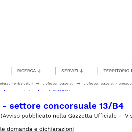
RICERCA
SERVIZI
TERRITORIO 
rofessori e ricercatori
professori associati
professori associati - procedur
 scadenza presentazione domande 18/03/2021
 - settore concorsuale 13/B4
(Avviso pubblicato nella Gazzetta Ufficiale - IV s
le domanda e dichiarazioni