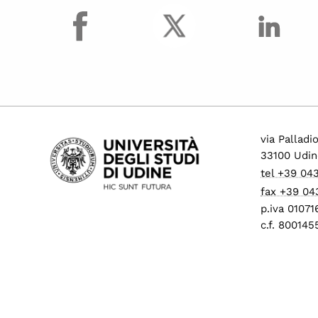
facebook
Procedure di mobilità
per personale tecnico
amministrativo
Progressione
economica tra le aree
(PEV)
Concorsi per
collaboratori ed
via Palladi
esperti linguistici
33100 Udin
Assunzioni Tecnologi
tel +39 04
tempo determinato
fax +39 04
Operai Agricoli
p.iva 0107
c.f. 80014
Avvisi di mobilità
presso ALTRI ATENEI
ed enti