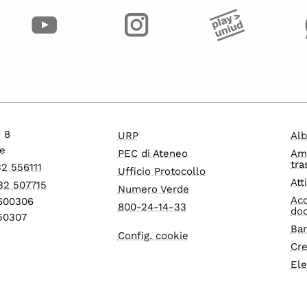
o 8
URP
Alb
e
PEC di Ateneo
Am
tra
32 556111
Ufficio Protocollo
Att
32 507715
Numero Verde
Acc
1600306
800-24-14-33
do
550307
Ban
Config. cookie
Cre
Ele