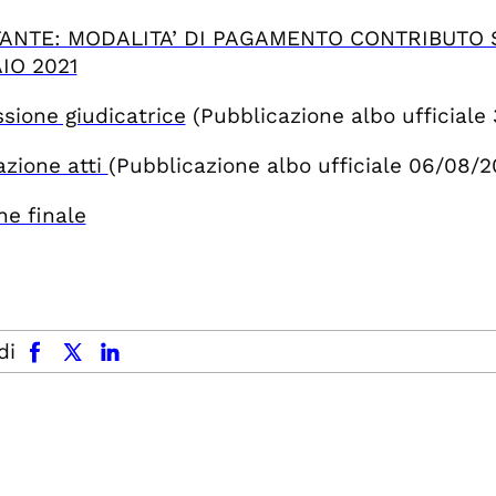
ANTE: MODALITA’ DI PAGAMENTO CONTRIBUTO 
IO 2021
ione giudicatrice
(
Pubblicazione albo ufficiale
zione atti
(Pubblicazione albo ufficiale 06/08/2
ne finale
facebook
x.com
linkedin
di