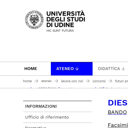
Passa al contenuto principale
HOME
ATENEO
DIDATTICA
home
ateneo
lavora con noi
concorsi
futuri p
concluso 05/08/2021 dies - settore concorsuale 13/b4 - 1 posto -
DIES
INFORMAZIONI
BANDO
Ufficio di riferimento
Facsimi