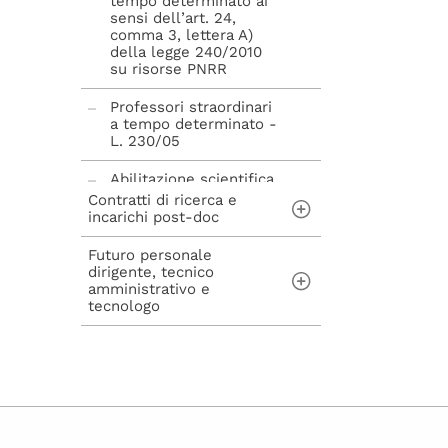
tempo determinato ai
sensi dell’art. 24,
comma 3, lettera A)
della legge 240/2010
su risorse PNRR
Professori straordinari
a tempo determinato -
L. 230/05
Abilitazione scientifica
nazionale - L. 240/10
Contratti di ricerca e
incarichi post-doc
Futuro personale
Contratti di ricerca ai
dirigente, tecnico
sensi dell'art. 22 della
amministrativo e
Legge n. 240/2010
tecnologo
Incarichi post-doc ai
sensi dell'art. 22-bis
Concorsi per
della Legge n.
assunzioni di
240/2010
personale Tecnico
Amministrativo,
Dirigente, Tecnologo e
avvisi di mobilità