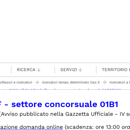
RICERCA
SERVIZI
TERRITORIO 
rofessori e ricercatori
ricercatori tempo determinato tipo b
ricercatori 
 1 posto (2022rtdb34_01b1_dmif) scadenza presentazione domande 26/05/2022
 - settore concorsuale 01B1
(Avviso pubblicato nella Gazzetta Ufficiale - IV 
tazione domanda online
(scadenza: ore 13:00
ora