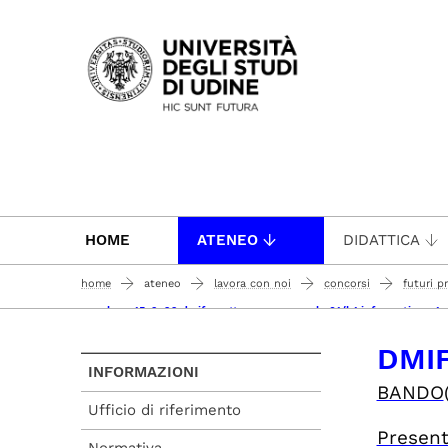
Passa al contenuto principale
HOME
ATENEO
DIDATTICA
home
ateneo
lavora con noi
concorsi
futuri p
concluso 15-9-22 dmif - settore concorsuale 01/b1 informatica -
DMIF
INFORMAZIONI
BANDO
Ufficio di riferimento
Presen