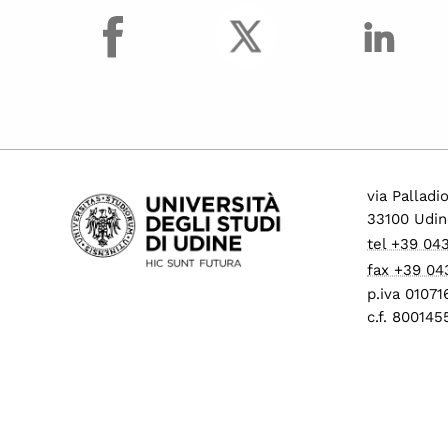
facebook
Procedure di mobilità
per personale tecnico
amministrativo
Progressione
economica tra le aree
(PEV)
Concorsi per
collaboratori ed
via Palladi
esperti linguistici
33100 Udin
Assunzioni Tecnologi
tel +39 04
tempo determinato
fax +39 04
Operai Agricoli
p.iva 0107
c.f. 80014
Avvisi di mobilità
presso ALTRI ATENEI
ed enti