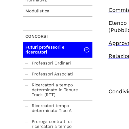
Normativa
Commiss
Modulistica
Elenco 
(Pubbli
CONCORSI
Approva
Futuri professori e
ricercatori
Relazio
Professori Ordinari
Professori Associati
Ricercatori a tempo
determinato in Tenure
Condivi
Track (RTT)
Ricercatori tempo
determinato Tipo A
Proroga contratti di
ricercatori a tempo