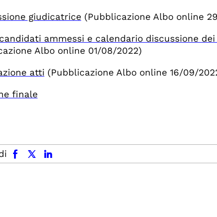
ione giudicatrice
(Pubblicazione Albo online 2
candidati ammessi e calendario discussione dei t
cazione Albo online 01/08/2022)
zione atti
(Pubblicazione Albo online 16/09/202
ne finale
facebook
x.com
linkedin
di