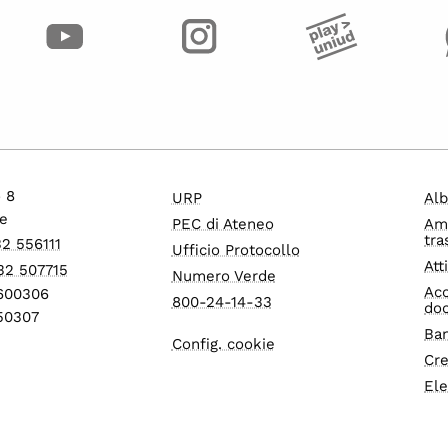
o 8
URP
Alb
e
PEC di Ateneo
Am
tra
32 556111
Ufficio Protocollo
Att
32 507715
Numero Verde
Acc
1600306
800-24-14-33
do
550307
Ban
Config. cookie
Cre
Ele