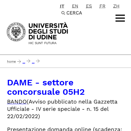
IT
EN
ES
FR
ZH
Passa al contenuto principale
CERCA
home
...
...
concluso 7-9-22 dame - settore concorsuale 05/h2 istologia - 1 posto (20
DAME - settore
concorsuale 05H2
BANDO
(Avviso pubblicato nella Gazzetta
Ufficiale - IV serie speciale - n. 15 del
22/02/2022)
Presentazione domanda online
(scadenza: