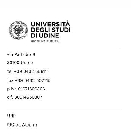
via Palladio 8
33100 Udine
tel +39 0432 556111
fax +39 0432 507715
p.iva 01071600306
c.f. 80014550307
URP
PEC di Ateneo