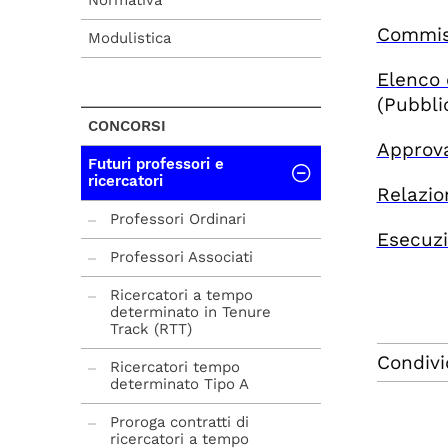
Normativa
Commiss
Modulistica
Elenco 
(Pubbli
CONCORSI
Approva
Futuri professori e
ricercatori
Relazio
Professori Ordinari
Esecuzi
Professori Associati
Ricercatori a tempo
determinato in Tenure
Track (RTT)
Condivi
Ricercatori tempo
determinato Tipo A
Proroga contratti di
ricercatori a tempo