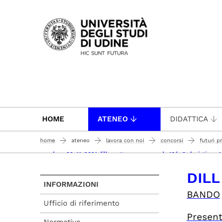
Passa al contenuto principale
HOME
ATENEO
DIDATTICA
home
ateneo
lavora con noi
concorsi
futuri p
concluso 29_11_2021 dill - settore concorsuale 10/m2 slavistica 
DILL
INFORMAZIONI
BANDO
Ufficio di riferimento
Presen