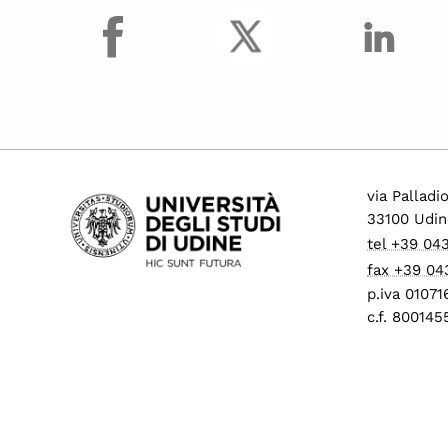
facebook
Procedure di mobilità
per personale tecnico
amministrativo
Progressione
economica tra le aree
(PEV)
Concorsi per
collaboratori ed
via Palladi
esperti linguistici
33100 Udin
Assunzioni Tecnologi
tel +39 04
tempo determinato
fax +39 04
Operai Agricoli
p.iva 0107
c.f. 80014
Avvisi di mobilità
presso ALTRI ATENEI
ed enti