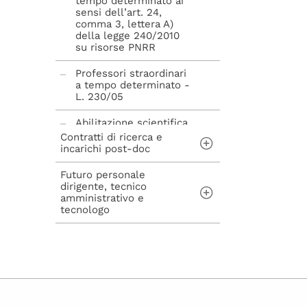
tempo determinato ai
sensi dell’art. 24,
comma 3, lettera A)
della legge 240/2010
su risorse PNRR
Professori straordinari
a tempo determinato -
L. 230/05
Abilitazione scientifica
nazionale - L. 240/10
Contratti di ricerca e
incarichi post-doc
Futuro personale
Contratti di ricerca ai
dirigente, tecnico
sensi dell'art. 22 della
amministrativo e
Legge n. 240/2010
tecnologo
Incarichi post-doc ai
sensi dell'art. 22-bis
Concorsi per
della Legge n.
assunzioni di
240/2010
personale Tecnico
Amministrativo,
Dirigente, Tecnologo e
avvisi di mobilità