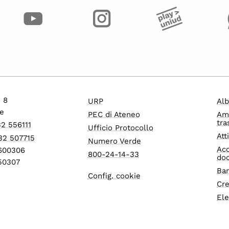
o 8
URP
Alb
e
PEC di Ateneo
Am
tra
32 556111
Ufficio Protocollo
Att
32 507715
Numero Verde
Acc
1600306
800-24-14-33
do
550307
Ban
Config. cookie
Cre
Ele