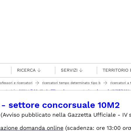
RICERCA
SERVIZI
TERRITORIO 
rofessori e ricercatori
ricercatori tempo determinato tipo b
ricercatori 
- 1 posto (pica 2021rtdb20_10m2_dill) scadenza presentazione domande 12/07/2021
 - settore concorsuale 10M2
(Avviso pubblicato nella Gazzetta Ufficiale - IV 
tazione domanda online
(scadenza: ore 13:00
ora