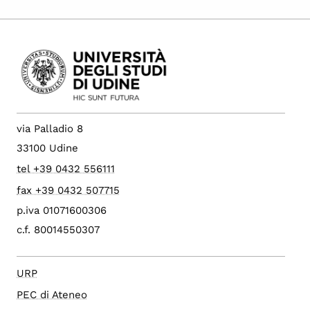
via Palladio 8
33100 Udine
tel +39 0432 556111
fax +39 0432 507715
p.iva 01071600306
c.f. 80014550307
URP
PEC di Ateneo