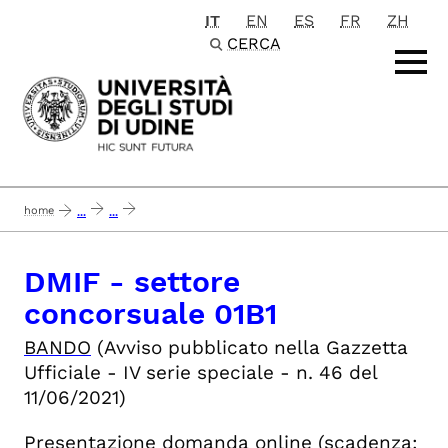
IT
EN
ES
FR
ZH
Passa al contenuto principale
CERCA
home
...
...
concluso 30-11-2021_dmif - settore concorsuale 01/b1 informatica - 1 posto
DMIF - settore
concorsuale 01B1
BANDO
(Avviso pubblicato nella Gazzetta
Ufficiale - IV serie speciale - n. 46 del
11/06/2021)
Presentazione domanda online
(scadenza: