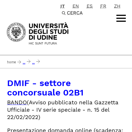
IT
EN
ES
FR
ZH
Passa al contenuto principale
CERCA
home
...
...
concluso 8-2-22 dmif - settore concorsuale 02/b1 fisica sperimentale... - 
DMIF - settore
concorsuale 02B1
BANDO
(Avviso pubblicato nella Gazzetta
Ufficiale - IV serie speciale - n. 15 del
22/02/2022)
Presentazione domanda online
(scadenza: