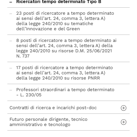
Ricercatori tempo determinato Tipo B
23 posti di ricercatore a tempo determinato
ai sensi dell’art. 24, comma 3, lettera A)
della legge 240/2010 su tematiche
dell’Innovazione e del Green
8 posti di ricercatore a tempo determinato ai
sensi dell’art. 24, comma 3, lettera A) della
legge 240/2010 su risorse D.M. 25/06/2021
N. 737
17 posti di ricercatore a tempo determinato
ai sensi dell’art. 24, comma 3, lettera A)
della legge 240/2010 su risorse PNRR
Professori straordinari a tempo determinato
- L. 230/05
Abilitazione scientifica nazionale - L. 240/10
Contratti di ricerca e incarichi post-doc
Futuro personale dirigente, tecnico
Contratti di ricerca ai sensi dell'art. 22 della
amministrativo e tecnologo
Legge n. 240/2010
Incarichi post-doc ai sensi dell'art. 22-bis
Concorsi per assunzioni di personale Tecnico