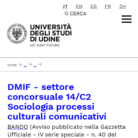
IT
EN
ES
FR
ZH
Passa al contenuto principale
CERCA
home
...
...
concluso 7-10-19 dmif - 14/c2 sociologia processi culturali e comunicativi 
DMIF - settore
concorsuale 14/C2
Sociologia processi
culturali comunicativi
BANDO
(Avviso pubblicato nella Gazzetta
Ufficiale - IV serie speciale -
n. 40 del