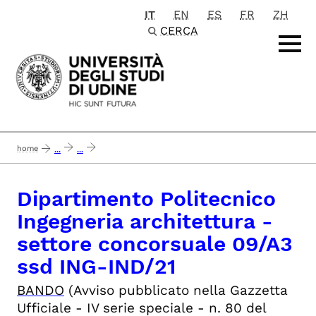
IT
EN
ES
FR
ZH
Passa al contenuto principale
CERCA
home
...
...
concluso 30-1-20 dpia - settore concorsuale 09/a3 ssd ing-ind/21 - 1 posto 
Dipartimento Politecnico
Ingegneria architettura -
settore concorsuale 09/A3
ssd ING-IND/21
BANDO
(Avviso pubblicato nella Gazzetta
Ufficiale - IV serie speciale -
n. 80 del