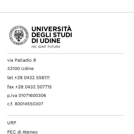
via Palladio 8
33100 Udine
tel +39 0432 556111
fax +39 0432 507715
p.iva 01071600306
c.f. 80014550307
URP
PEC di Ateneo