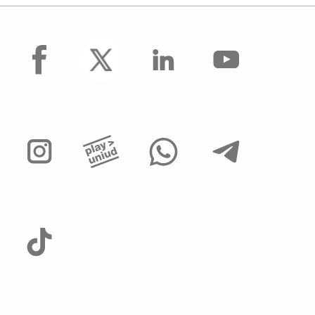
Assunzioni Tecnologi tempo determinato
Operai Agricoli
facebook
Avvisi di mobilità presso ALTRI ATENEI ed
enti