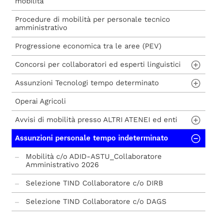
mobilità
Procedure di mobilità per personale tecnico
amministrativo
Progressione economica tra le aree (PEV)
Concorsi per collaboratori ed esperti linguistici
Assunzioni Tecnologi tempo determinato
Concorsi per collaboratori ed esperti
linguistici e avvisi di mobilità
Operai Agricoli
Assunzioni Tecnologo tempo determinato
(art. 24 bis - Legge 240/2010)
Avvisi di mobilità presso ALTRI ATENEI ed enti
Assunzioni personale tempo indeterminato
Università degli Studi di Milano - Bicocca
Università degli Studi di Milano - Bicocca
Mobilità c/o ADID-ASTU_Collaboratore
Amministrativo 2026
Università di Padova
Selezione TIND Collaboratore c/o DIRB
Università degli Studi di Milano
Selezione TIND Collaboratore c/o DAGS
Sapienza Università di Roma