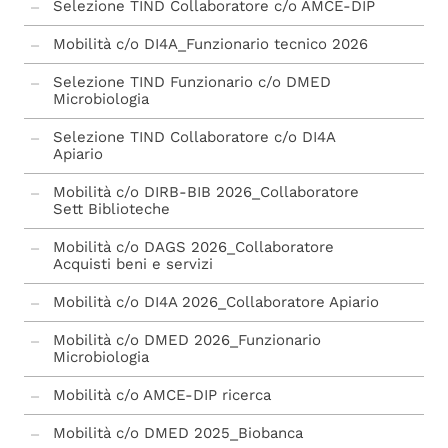
Selezione TIND Collaboratore c/o AMCE-DIP
Università di Trento
Mobilità c/o DI4A_Funzionario tecnico 2026
Università degli Studi della Campania "Luigi
Vanvitelli"
Selezione TIND Funzionario c/o DMED
Microbiologia
Selezione TIND Collaboratore c/o DI4A
Apiario
Mobilità c/o DIRB-BIB 2026_Collaboratore
Sett Biblioteche
Mobilità c/o DAGS 2026_Collaboratore
Acquisti beni e servizi
Mobilità c/o DI4A 2026_Collaboratore Apiario
Mobilità c/o DMED 2026_Funzionario
Microbiologia
Mobilità c/o AMCE-DIP ricerca
Mobilità c/o DMED 2025_Biobanca