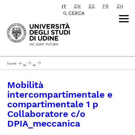
IT
EN
ES
FR
ZH
Passa al contenuto principale
CERCA
home
...
...
mobilità intercompartimentale e compartimentale 1 p collaboratore c/o dpia
Mobilità
intercompartimentale e
compartimentale 1 p
Collaboratore c/o
DPIA_meccanica