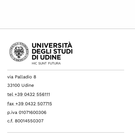
via Palladio 8
33100 Udine
tel +39 0432 556111
fax +39 0432 507715
p.iva 01071600306
c.f. 80014550307