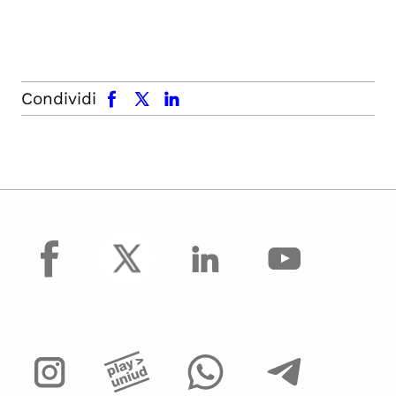
facebook
x.com
linkedin
Condividi
facebook