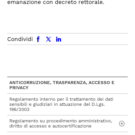
emanazione con decreto rettorale.
facebook
x.com
linkedin
Condividi
ANTICORRUZIONE, TRASPARENZA, ACCESSO E
PRIVACY
Regolamento interno per il trattamento dei dati
sensibili e giudiziari in attuazione del D.Lgs.
196/2003
Regolamento su procedimento amministrativo,
diritto di accesso e autocertificazione