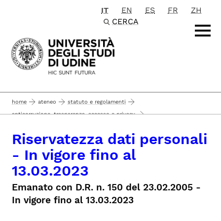
IT
EN
ES
FR
ZH
Passa al contenuto principale
CERCA
home
ateneo
statuto e regolamenti
anticorruzione, trasparenza, accesso e privacy
riservatezza dati personali
Riservatezza dati personali
- In vigore fino al
13.03.2023
Emanato con D.R. n. 150 del 23.02.2005 -
In vigore fino al 13.03.2023