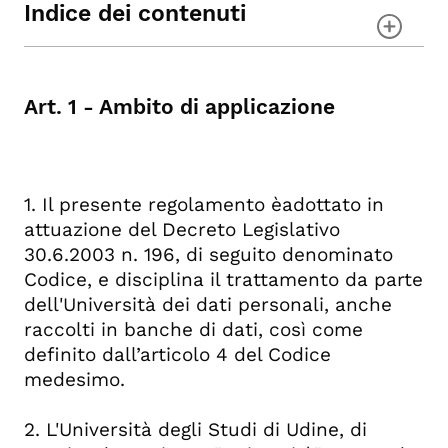
Indice dei contenuti
Art. 1 - Ambito di applicazione
Art. 2 - Definizioni
Art. 1 - Ambito di applicazione
Art. 3 - Circolazione dei dati
all'interno dell'Università
Art. 4 - Titolare, responsabili e
incaricati
1. Il presente regolamento èadottato in
Art. 5 - Modalità di raccolta e
attuazione del Decreto Legislativo
requisiti dei dati personali
30.6.2003 n. 196, di seguito denominato
Art. 6 - Misure di sicurezza
Codice, e disciplina il trattamento da parte
Art. 7 - Comunicazione interna di
dell'Università dei dati personali, anche
avvio o di cessazione del
raccolti in banche di dati, così come
trattamento dei dati
definito dall’articolo 4 del Codice
Art. 8 - Diritti dell'interessato
medesimo.
Art. 9 - Comunicazione e diffusione
dei dati a terzi
2. L'Università degli Studi di Udine, di
Art. 10 - Modalità di comunicazione