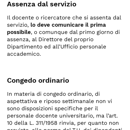
Assenza dal servizio
Congedo straordinario per motivi di
salute
Il docente o ricercatore che si assenta dal
Aspettativa per motivi di salute
servizio,
lo deve comunicare
il prima
Cosa e quando si deve comunicare
possibile
, o comunque dal primo giorno di
Visita fiscale e fasce di reperibilità
assenza, al Direttore del proprio
durante le assenze per malattia
Dipartimento ed all’Ufficio personale
Congedo straordinario per
accademico.
matrimonio
Permesso per L. 104/92 (previa
verifica requisiti)
Aspettativa per motivi di famiglia
Congedo ordinario
Congedo straordinario per lutto (art.
37 D.P.R. 3/1957 e art. 4, c.1, L. n.
In materia di congedo ordinario, di
53/2000)
aspettativa e riposo settimanale non vi
Cumulo delle aspettative (art. 70,
sono disposizioni specifiche per il
commi 2 e 3, T.U. n. 3/1957)
personale docente universitario, ma l’art.
Partecipazione sciopero
10 della L. 311/1958 rinvia, per quanto non
Normativa di riferimento