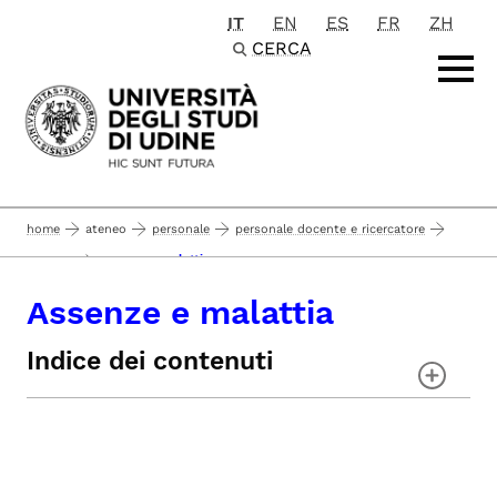
IT
EN
ES
FR
ZH
Passa al contenuto principale
CERCA
home
ateneo
personale
personale docente e ricercatore
assenze e malattia
assenze
Assenze e malattia
Indice dei contenuti
Assenza dal servizio
Congedo ordinario
Assenza per malattia o ricovero
ospedaliero