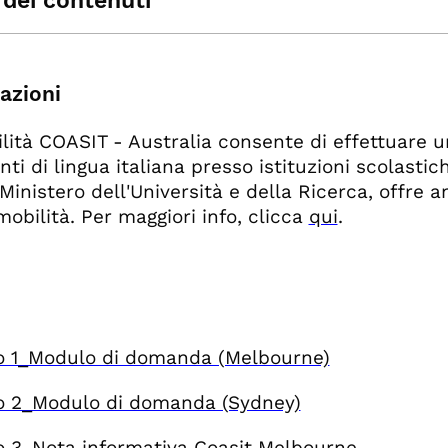
 dei contenuti
formazioni
ndo
azioni
aduatoria e modulo di accettazione
lità COASIT - Australia consente di effettuare u
ti di lingua italiana presso istituzioni scolastic
Ministero dell'Università e della Ricerca, offre an
mobilità. Per maggiori info, clicca
qui
.
o 1_Modulo di domanda (Melbourne)
o 2_Modulo di domanda (Sydney)
o 3_Nota informativa Coasit Melbourne