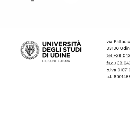
via Palladi
33100 Udin
tel +39 04
fax +39 04
p.iva 0107
c.f. 80014