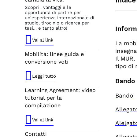
Indice
Scopri i vantaggi e le
opportunità di partire per
In
un'esperienza internazionale di
Ba
studio, tirocinio o ricerca per
Inform
tesi... e tanto altro!
Gr
Vai al link
La mobi
insegnan
Mobilità: linee guida e
Il MUR, 
conversione voti
tipo di 
Leggi tutto
Bando
Learning Agreement: video
Bando
tutorial per la
compilazione
Allegat
Vai al link
Alelgat
Contatti
Allegat