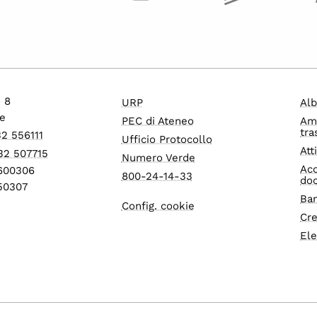
o 8
URP
Alb
e
PEC di Ateneo
Am
tra
32 556111
Ufficio Protocollo
Att
32 507715
Numero Verde
Acc
1600306
800-24-14-33
do
550307
Ban
Config. cookie
Cre
Ele