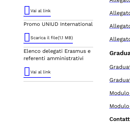
Vai al link
Allega
Promo UNIUD International
Allegat
Scarica il file(1.1 MB)
Allegat
Elenco delegati Erasmus e
Gradua
referenti amministrativi
Gradua
Vai al link
Gradua
Modulo
Modulo
Contatt