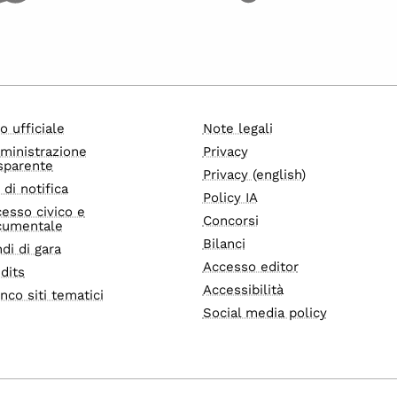
o ufficiale
Note legali
ministrazione
Privacy
sparente
Privacy (english)
i di notifica
Policy IA
esso civico e
Concorsi
cumentale
Bilanci
di di gara
Accesso editor
dits
Accessibilità
nco siti tematici
Social media policy