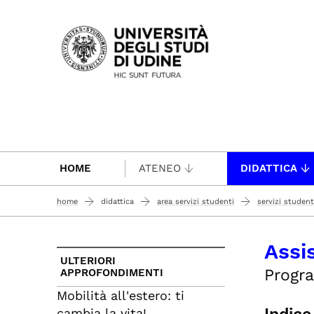
Passa al contenuto principale
HOME
ATENEO
DIDATTICA
home
didattica
area servizi studenti
servizi student
Assi
ULTERIORI
Progra
APPROFONDIMENTI
Mobilità all'estero: ti
cambia la vita!