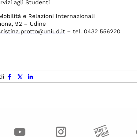
rvizi agli Studenti
Mobilità e Relazioni Internazionali
ona, 92 – Udine
cristina.protto@uniud.it
– tel. 0432 556220
facebook
x.com
linkedin
di