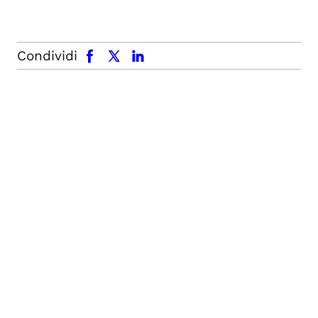
facebook
x.com
linkedin
Condividi