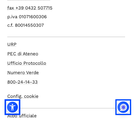
fax +39 0432 507715
p.iva 01071600306
c.f. 80014550307
URP
PEC di Ateneo
Ufficio Protocollo
Numero Verde
800-24-14-33
Config. cookie
Albo ufficiale
Amministrazione trasparente
Atti di notifica