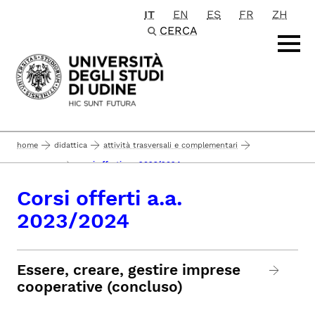
IT
EN
ES
FR
ZH
Passa al contenuto principale
CERCA
home
didattica
attività trasversali e complementari
corsi offerti a.a. 2023/2024
corsi minor
Corsi offerti a.a.
2023/2024
Essere, creare, gestire imprese
cooperative (concluso)