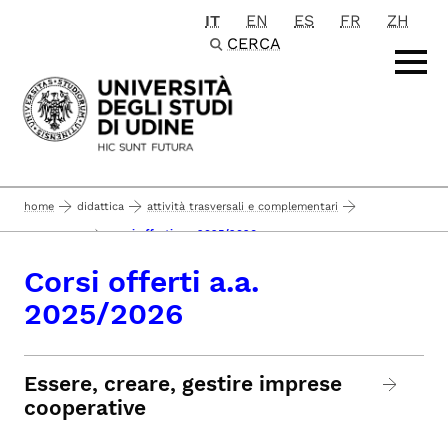
IT
EN
ES
FR
ZH
Passa al contenuto principale
CERCA
home
didattica
attività trasversali e complementari
corsi offerti a.a. 2025/2026
corsi minor
Corsi offerti a.a.
2025/2026
Essere, creare, gestire imprese
cooperative