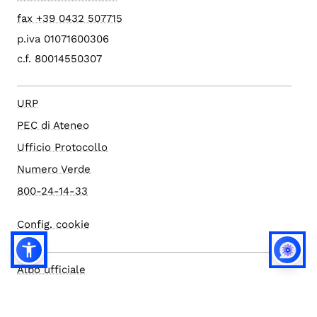
fax +39 0432 507715
p.iva 01071600306
c.f. 80014550307
URP
PEC di Ateneo
Ufficio Protocollo
Numero Verde
800-24-14-33
Config. cookie
Albo ufficiale
Amministrazione trasparente
Atti di notifica