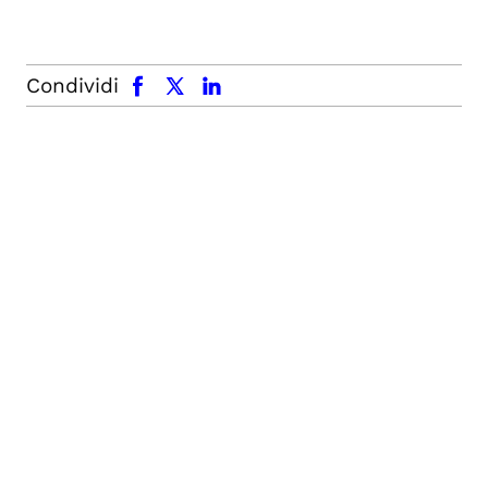
facebook
x.com
linkedin
Condividi