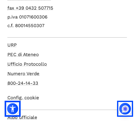
fax +39 0432 507715
p.iva 01071600306
c.f. 80014550307
URP
PEC di Ateneo
Ufficio Protocollo
Numero Verde
800-24-14-33
Config. cookie
Albo ufficiale
Amministrazione trasparente
Atti di notifica