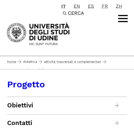
IT
EN
ES
FR
ZH
Passa al contenuto principale
CERCA
home
didattica
attività trasversali e complementari
progetto
corsi minor
Progetto
Obiettivi
Contatti