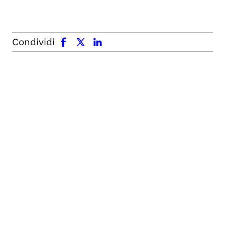
facebook
x.com
linkedin
Condividi