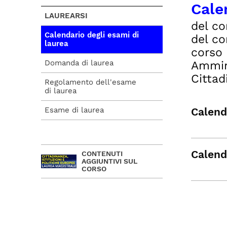
Cale
LAUREARSI
del co
Calendario degli esami di
del co
laurea
corso 
Domanda di laurea
Ammini
Cittad
Regolamento dell'esame
di laurea
Esame di laurea
Calend
Calend
CONTENUTI
AGGIUNTIVI SUL
CORSO