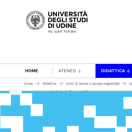
Passa al contenuto principale
HOME
ATENEO
DIDATTICA
home
didattica
corsi di laurea e laurea magistrale
c
calendario degli esami di laurea
laurearsi