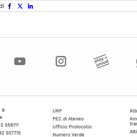
facebook
x.com
linkedin
di
o 8
URP
Alb
e
PEC di Ateneo
Am
tra
32 556111
Ufficio Protocollo
Att
32 507715
Numero Verde