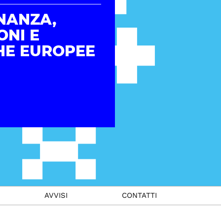
NANZA,
ONI E
HE EUROPEE
AVVISI
CONTATTI