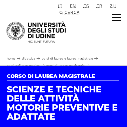
IT
EN
ES
FR
ZH
Passa al contenuto principale
CERCA
home
didattica
corsi di laurea e laurea magistrale
corsi dell'area medica
corsi di laurea magistrale
scienze e tecniche delle attività motorie preventive e adattate
CORSO DI LAUREA MAGISTRALE
conoscenze e requisiti per l'accesso
iscrizione
SCIENZE E TECNICHE
DELLE ATTIVITÀ
MOTORIE PREVENTIVE E
ADATTATE