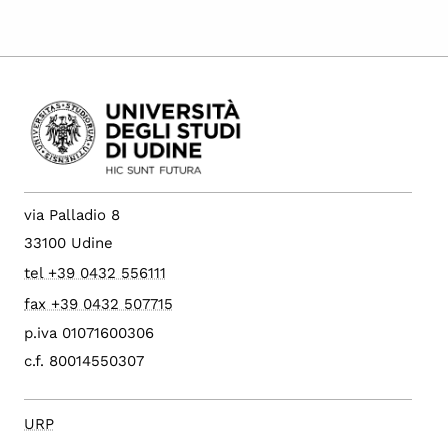
via Palladio 8
33100 Udine
tel +39 0432 556111
fax +39 0432 507715
p.iva 01071600306
c.f. 80014550307
URP