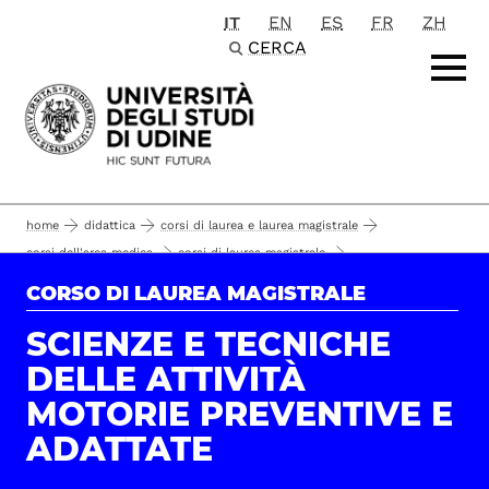
IT
EN
ES
FR
ZH
Passa al contenuto principale
CERCA
home
didattica
corsi di laurea e laurea magistrale
corsi dell'area medica
corsi di laurea magistrale
scienze e tecniche delle attività motorie preventive e adattate
CORSO DI LAUREA MAGISTRALE
esame di laurea
laurearsi
SCIENZE E TECNICHE
DELLE ATTIVITÀ
MOTORIE PREVENTIVE E
ADATTATE